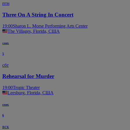
птн
Three On A String In Concert
19:00
Sharon L. Morse Performing Arts Center
The Villages, Florida, США
сент.
5
сбт
Rehearsal for Murder
19:00
Tropic Theater
Leesburg, Florida, США
сент.
6
вск