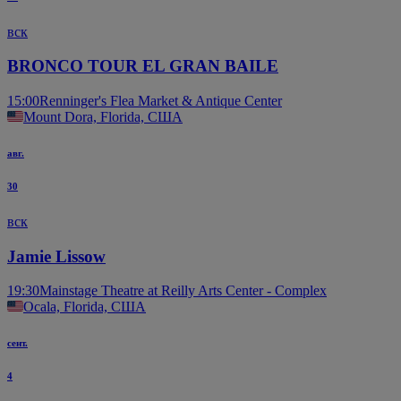
вск
BRONCO TOUR EL GRAN BAILE
15:00
Renninger's Flea Market & Antique Center
Mount Dora, Florida, США
авг.
30
вск
Jamie Lissow
19:30
Mainstage Theatre at Reilly Arts Center - Complex
Ocala, Florida, США
сент.
4