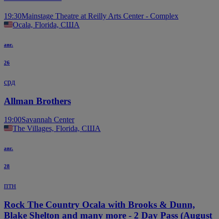
19:30
Mainstage Theatre at Reilly Arts Center - Complex
Ocala, Florida, США
авг.
26
срд
Allman Brothers
19:00
Savannah Center
The Villages, Florida, США
авг.
28
птн
Rock The Country Ocala with Brooks & Dunn,
Blake Shelton and many more - 2 Day Pass (August