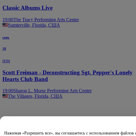
Classic Albums Live
19:00
The Tracy Performing Arts Center
Sumterville, Florida, США
сент.
18
птн
Scott Freiman - Deconstructing Sgt. Pepper's Lonely
Hearts Club Band
19:00
Sharon L. Morse Performing Arts Center
The Villages, Florida, США
Нажимая «Разрешить все», вы соглашаетесь с использованием файлов 