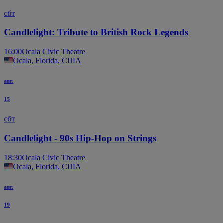
сбт
Candlelight: Tribute to British Rock Legends
16:00
Ocala Civic Theatre
Ocala, Florida, США
авг.
15
сбт
Candlelight - 90s Hip-Hop on Strings
18:30
Ocala Civic Theatre
Ocala, Florida, США
авг.
19