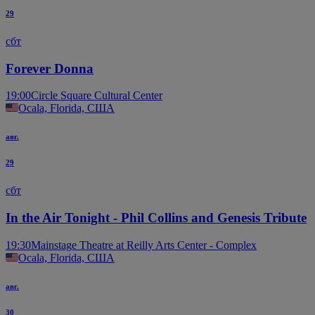
29
сбт
Forever Donna
19:00
Circle Square Cultural Center
Ocala, Florida, США
авг.
29
сбт
In the Air Tonight - Phil Collins and Genesis Tribute
19:30
Mainstage Theatre at Reilly Arts Center - Complex
Ocala, Florida, США
авг.
30