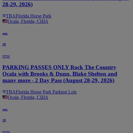
28-29, 2026)
TBA
Florida Horse Park
Ocala, Florida, США
авг.
28
птн
PARKING PASSES ONLY Rock The Country
Ocala with Brooks & Dunn, Blake Shelton and
many more - 2 Day Pass (August 28-29, 2026)
TBA
Florida Horse Park Parking Lots
Ocala, Florida, США
авг.
28
птн