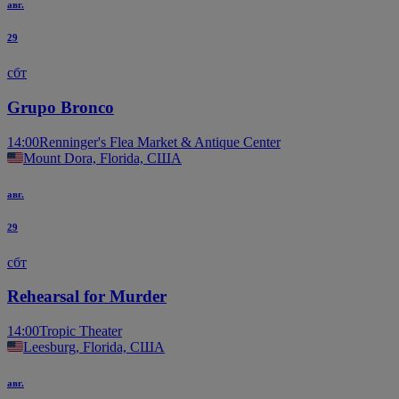
авг.
29
сбт
Grupo Bronco
14:00
Renninger's Flea Market & Antique Center
Mount Dora, Florida, США
авг.
29
сбт
Rehearsal for Murder
14:00
Tropic Theater
Leesburg, Florida, США
авг.