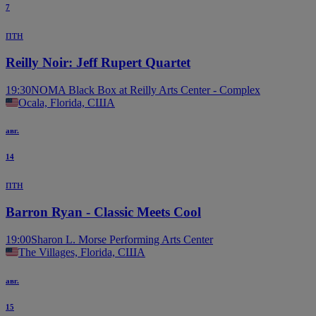
7
птн
Reilly Noir: Jeff Rupert Quartet
19:30
NOMA Black Box at Reilly Arts Center - Complex
Ocala, Florida, США
авг.
14
птн
Barron Ryan - Classic Meets Cool
19:00
Sharon L. Morse Performing Arts Center
The Villages, Florida, США
авг.
15