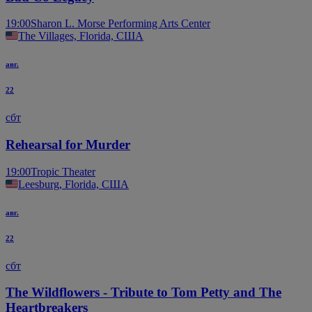
19:00
Sharon L. Morse Performing Arts Center
The Villages, Florida, США
авг.
22
сбт
Rehearsal for Murder
19:00
Tropic Theater
Leesburg, Florida, США
авг.
22
сбт
The Wildflowers - Tribute to Tom Petty and The
Heartbreakers