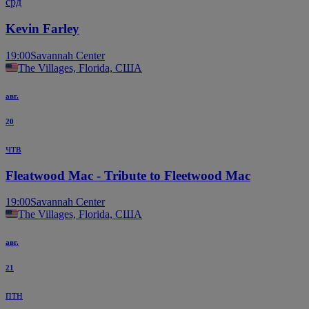
срд
Kevin Farley
19:00
Savannah Center
The Villages, Florida, США
авг.
20
чтв
Fleatwood Mac - Tribute to Fleetwood Mac
19:00
Savannah Center
The Villages, Florida, США
авг.
21
птн