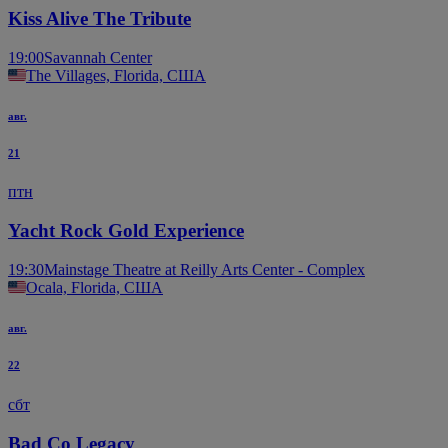
Kiss Alive The Tribute
19:00
Savannah Center
The Villages, Florida, США
авг.
21
птн
Yacht Rock Gold Experience
19:30
Mainstage Theatre at Reilly Arts Center - Complex
Ocala, Florida, США
авг.
22
сбт
Bad Co Legacy