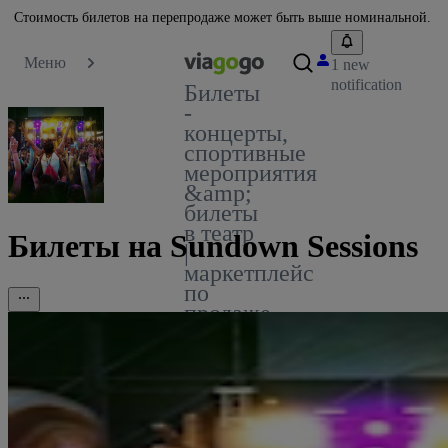
Стоимость билетов на перепродаже может быть выше номинальной.
Меню
1 new
notification
Билеты
-
концерты,
спортивные
мероприятия
&amp;
билеты
в театр
Билеты на Sundown Sessions
|
маркетплейс
по
продаже
билетов
viagogo