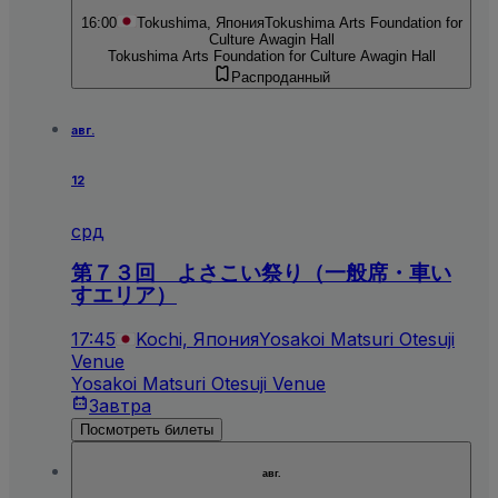
16:00
Tokushima, Япония
Tokushima Arts Foundation for
Culture Awagin Hall
Tokushima Arts Foundation for Culture Awagin Hall
Распроданный
авг.
12
срд
第７３回 よさこい祭り（一般席・車い
すエリア）
17:45
Kochi, Япония
Yosakoi Matsuri Otesuji
Venue
Yosakoi Matsuri Otesuji Venue
Завтра
Посмотреть билеты
авг.