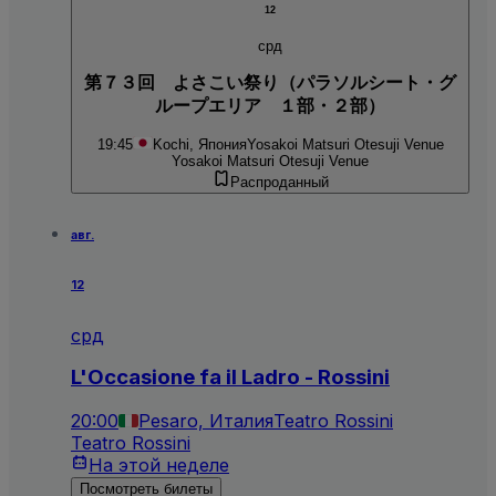
12
срд
第７３回 よさこい祭り（パラソルシート・グ
ループエリア １部・２部）
19:45
Kochi, Япония
Yosakoi Matsuri Otesuji Venue
Yosakoi Matsuri Otesuji Venue
Распроданный
авг.
12
срд
L'Occasione fa il Ladro - Rossini
20:00
Pesaro, Италия
Teatro Rossini
Teatro Rossini
На этой неделе
Посмотреть билеты