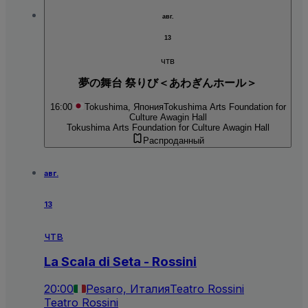
авг.
13
чтв
夢の舞台 祭りび＜あわぎんホール＞
16:00
Tokushima, Япония
Tokushima Arts Foundation for
Culture Awagin Hall
Tokushima Arts Foundation for Culture Awagin Hall
Распроданный
авг.
13
чтв
La Scala di Seta - Rossini
20:00
Pesaro, Италия
Teatro Rossini
Teatro Rossini