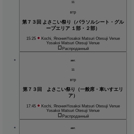
11
втр
第７３回 よさこい祭り（パラソルシート・グル
ープエリア １部・２部）
15:25
Kochi, Япония
Yosakoi Matsuri Otesuji Venue
Yosakoi Matsuri Otesuji Venue
Распроданный
авг.
11
втр
第７３回 よさこい祭り（一般席・車いすエリ
ア）
17:45
Kochi, Япония
Yosakoi Matsuri Otesuji Venue
Yosakoi Matsuri Otesuji Venue
Распроданный
авг.