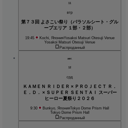
11
втр
第７３回 よさこい祭り（パラソルシート・グル
ープエリア １部・２部）
19:45
Kochi, Япония
Yosakoi Matsuri Otesuji Venue
Yosakoi Matsuri Otesuji Venue
Распроданный
авг.
12
срд
ＫＡＭＥＮ ＲＩＤＥＲ × ＰＲＯＪＥＣＴ Ｒ．
Ｅ．Ｄ． × ＳＵＰＥＲ ＳＥＮＴＡＩ スーパー
ヒーロー夏祭り２０２６
9:30
Bunkyo, Япония
Tokyo Dome Prism Hall
Tokyo Dome Prism Hall
Распроданный