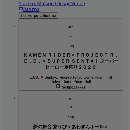
Yosakoi Matsuri Otesuji Venue
Завтра
Посмотреть билеты
авг.
12
срд
ＫＡＭＥＮ ＲＩＤＥＲ × ＰＲＯＪＥＣＴ Ｒ．
Ｅ．Ｄ． × ＳＵＰＥＲ ＳＥＮＴＡＩ スーパー
ヒーロー夏祭り２０２６
13:30
Bunkyo, Япония
Tokyo Dome Prism Hall
Tokyo Dome Prism Hall
Распроданный
авг.
12
срд
夢の舞台 祭りび＜あわぎんホール＞