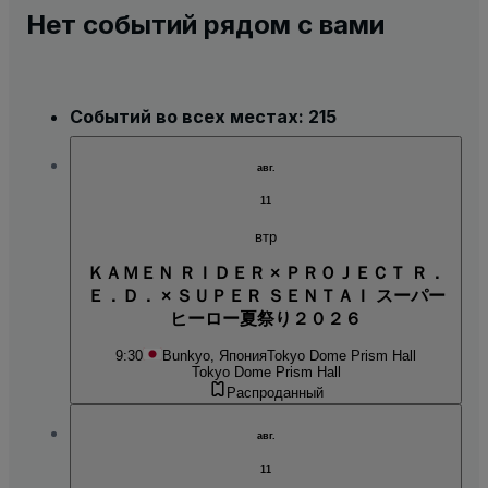
Нет событий рядом с вами
Событий во всех местах: 215
авг.
11
втр
ＫＡＭＥＮ ＲＩＤＥＲ × ＰＲＯＪＥＣＴ Ｒ．
Ｅ．Ｄ． × ＳＵＰＥＲ ＳＥＮＴＡＩ スーパー
ヒーロー夏祭り２０２６
9:30
Bunkyo, Япония
Tokyo Dome Prism Hall
Tokyo Dome Prism Hall
Распроданный
авг.
11