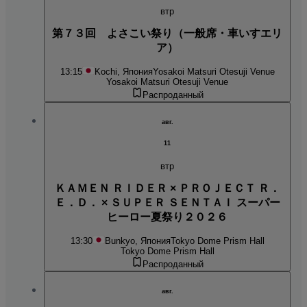
втр
第７３回 よさこい祭り（一般席・車いすエリ
ア）
13:15
Kochi, Япония
Yosakoi Matsuri Otesuji Venue
Yosakoi Matsuri Otesuji Venue
Распроданный
авг.
11
втр
ＫＡＭＥＮ ＲＩＤＥＲ × ＰＲＯＪＥＣＴ Ｒ．
Ｅ．Ｄ． × ＳＵＰＥＲ ＳＥＮＴＡＩ スーパー
ヒーロー夏祭り２０２６
13:30
Bunkyo, Япония
Tokyo Dome Prism Hall
Tokyo Dome Prism Hall
Распроданный
авг.