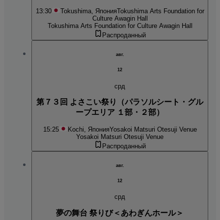
13:30
Tokushima, Япония
Tokushima Arts Foundation for
Culture Awagin Hall
Tokushima Arts Foundation for Culture Awagin Hall
Распроданный
авг.
12
срд
第７３回 よさこい祭り（パラソルシート・グル
ープエリア １部・２部）
15:25
Kochi, Япония
Yosakoi Matsuri Otesuji Venue
Yosakoi Matsuri Otesuji Venue
Распроданный
авг.
12
срд
夢の舞台 祭りび＜あわぎんホール＞