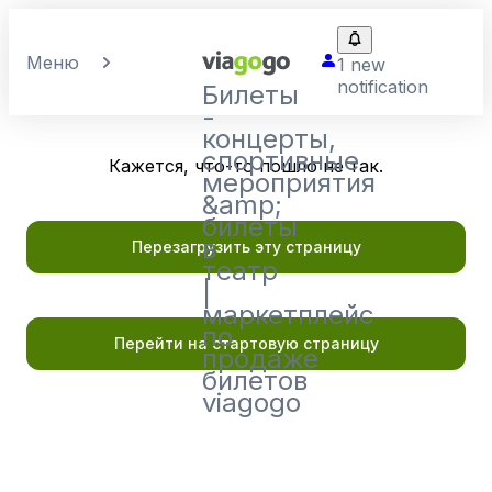
Меню
1 new
notification
Билеты
-
концерты,
спортивные
Кажется, что-то пошло не так.
мероприятия
&amp;
билеты
в
Перезагрузить эту страницу
театр
|
маркетплейс
по
Перейти на стартовую страницу
продаже
билетов
viagogo