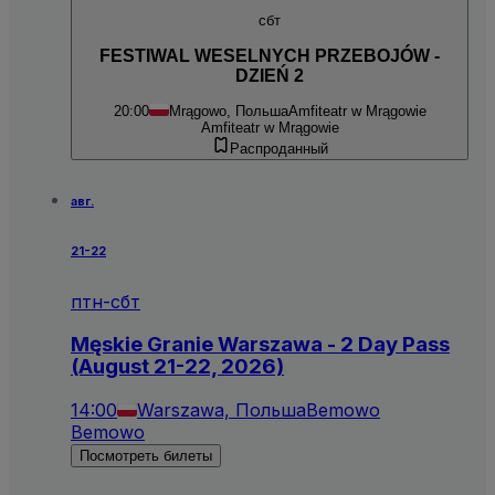
сбт
FESTIWAL WESELNYCH PRZEBOJÓW -
DZIEŃ 2
20:00
Mrągowo, Польша
Amfiteatr w Mrągowie
Amfiteatr w Mrągowie
Распроданный
авг.
21-22
птн-сбт
Męskie Granie Warszawa - 2 Day Pass
(August 21-22, 2026)
14:00
Warszawa, Польша
Bemowo
Bemowo
Посмотреть билеты