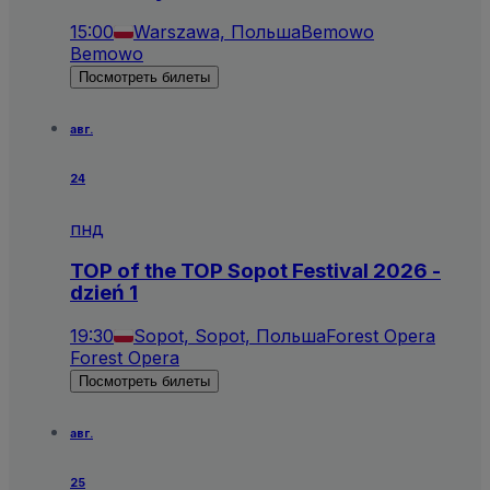
15:00
Warszawa, Польша
Bemowo
Bemowo
Посмотреть билеты
авг.
24
пнд
TOP of the TOP Sopot Festival 2026 -
dzień 1
19:30
Sopot, Sopot, Польша
Forest Opera
Forest Opera
Посмотреть билеты
авг.
25