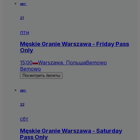
авг.
21
птн
Męskie Granie Warszawa - Friday Pass
Only
15:00
Warszawa, Польша
Bemowo
Bemowo
Посмотреть билеты
авг.
22
сбт
Męskie Granie Warszawa - Saturday
Pass Only