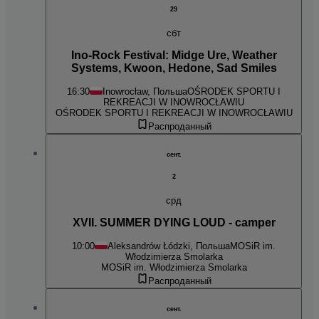
29
сбт
Ino-Rock Festival: Midge Ure, Weather
Systems, Kwoon, Hedone, Sad Smiles
16:30
Inowrocław, Польша
OŚRODEK SPORTU I
REKREACJI W INOWROCŁAWIU
OŚRODEK SPORTU I REKREACJI W INOWROCŁAWIU
Распроданный
сент.
2
срд
XVII. SUMMER DYING LOUD - camper
10:00
Aleksandrów Łódzki, Польша
MOSiR im.
Włodzimierza Smolarka
MOSiR im. Włodzimierza Smolarka
Распроданный
сент.