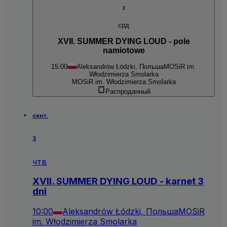
2
срд
XVII. SUMMER DYING LOUD - pole
namiotowe
15:00
Aleksandrów Łódzki, Польша
MOSiR im.
Włodzimierza Smolarka
MOSiR im. Włodzimierza Smolarka
Распроданный
сент.
3
чтв
XVII. SUMMER DYING LOUD - karnet 3
dni
10:00
Aleksandrów Łódzki, Польша
MOSiR
im. Włodzimierza Smolarka