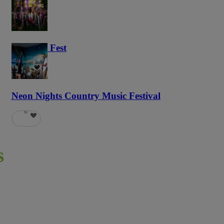
Haunted Fest
58
Neon Nights Country Music Festival
6
s