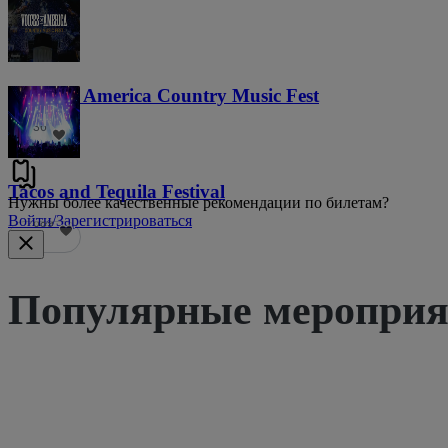
Voices of America Country Music Fest
36
Tacos and Tequila Festival
Нужны более качественные рекомендации по билетам?
Войти/Зарегистрироваться
689
Популярные мероприят