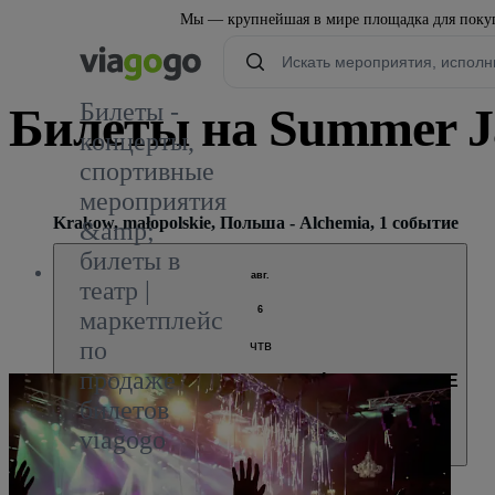
Мы — крупнейшая в мире площадка для покуп
Билеты -
Билеты на Summer Ja
концерты,
спортивные
мероприятия
Krakow, małopolskie, Польша - Alchemia, 1 событие
&amp;
билеты в
авг.
театр |
6
маркетплейс
по
чтв
продаже
31. Summer Jazz Festival Kraków: Kwartet ONE
билетов
20:00
Krakow, małopolskie, Польша
Alchemia
Alchemia
viagogo
Распроданный