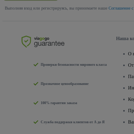
Выполняя вход или регистрируясь, вы принимаете наше
Соглашение с
Наша к
О 
Проверки безопасности мирового класса
От
Па
Прозначное ценообразование
Ин
Ко
100% гарантия заказа
Пр
Ва
Служба поддержки клиентов от А до Я