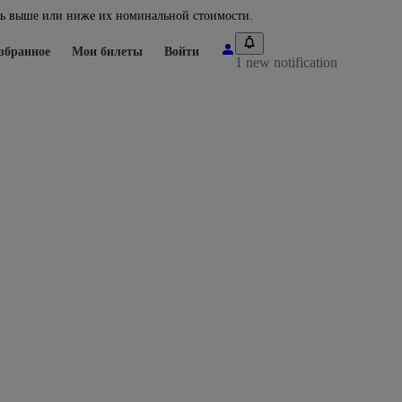
ть выше или ниже их номинальной стоимости.
збранное
Мои билеты
Войти
1 new notification