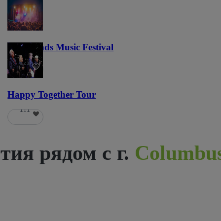
Lost Lands Music Festival
121
Happy Together Tour
111
ия рядом с г.
Columbu