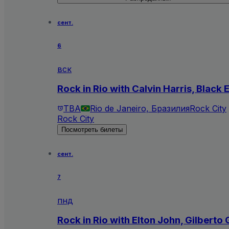
сент.
6
вск
Rock in Rio with Calvin Harris, Blac
TBA
Rio de Janeiro, Бразилия
Rock City
Rock City
Посмотреть билеты
сент.
7
пнд
Rock in Rio with Elton John, Gilberto