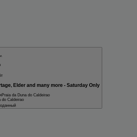
г.
8
бт
rtage, Elder and many more - Saturday Only
я
Praia da Duna do Caldeirao
 do Caldeirao
оданный