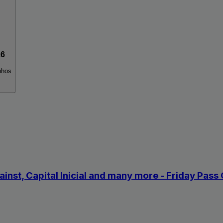
26
nhos
ainst, Capital Inicial and many more - Friday Pass