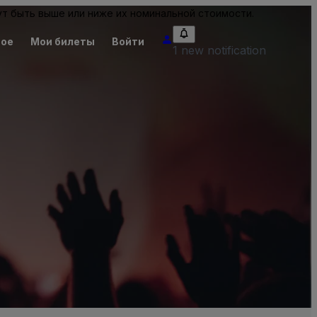
т быть выше или ниже их номинальной стоимости.
ное
Мои билеты
Войти
1 new notification