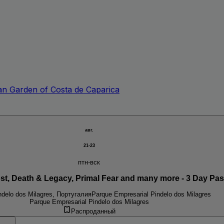
n Garden of Costa de Caparica
авг.
21-23
птн-вск
ost, Death & Legacy, Primal Fear and many more - 3 Day Pas
ndelo dos Milagres, Португалия
Parque Empresarial Pindelo dos Milagres
Parque Empresarial Pindelo dos Milagres
Распроданный