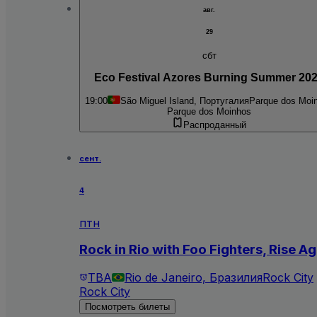
авг.
29
сбт
Eco Festival Azores Burning Summer 20
19:00
São Miguel Island, Португалия
Parque dos Moi
Parque dos Moinhos
Распроданный
сент.
4
птн
Rock in Rio with Foo Fighters, Rise Ag
TBA
Rio de Janeiro, Бразилия
Rock City
Rock City
Посмотреть билеты