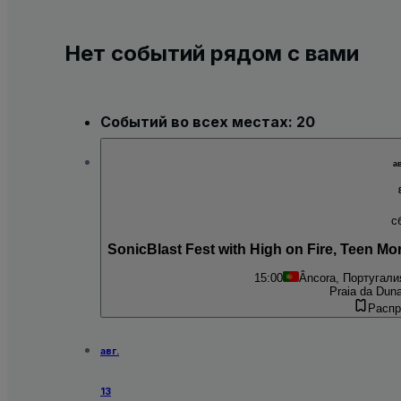
Нет событий рядом с вами
Событий во всех местах: 20
ав
с
SonicBlast Fest with High on Fire, Teen Mo
15:00
Âncora, Португали
Praia da Duna
Распр
авг.
13