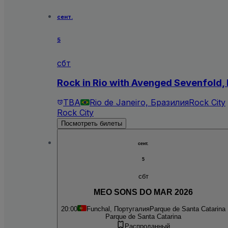
сент.
5
сбт
Rock in Rio with Avenged Sevenfold,
TBA
Rio de Janeiro, Бразилия
Rock City
Rock City
Посмотреть билеты
сент.
5
сбт
MEO SONS DO MAR 2026
20:00
Funchal, Португалия
Parque de Santa Catarina
Parque de Santa Catarina
Распроданный