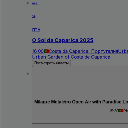
авг.
14
птн
O Sol da Caparica 2025
16:00
Costa da Caparica, Португалия
Urba
Urban Garden of Costa de Caparica
Посмотреть билеты
Milagre Metaleiro Open Air with Paradise L
15:30
Pi