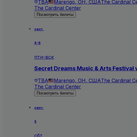
TBA
Marengo, OH, США
The Cardinal C
The Cardinal Center
Посмотреть билеты
сент.
4-6
птн-вск
Secret Dreams Music & Arts Festival 
TBA
Marengo, OH, США
The Cardinal C
The Cardinal Center
Посмотреть билеты
сент.
5
сбт