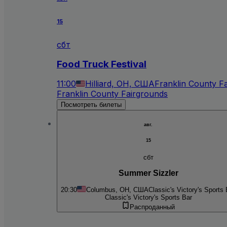
15
сбт
Food Truck Festival
11:00
Hilliard, OH, США
Franklin County F
Franklin County Fairgrounds
Посмотреть билеты
авг.
15
сбт
Summer Sizzler
20:30
Columbus, OH, США
Classic's Victory's Sports 
Classic's Victory's Sports Bar
Распроданный