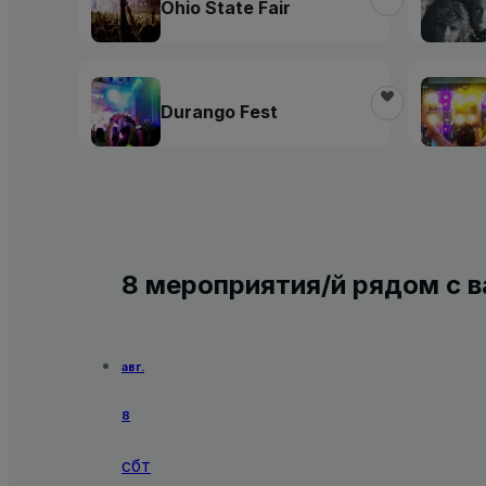
Ohio State Fair
Durango Fest
8 мероприятия/й рядом с 
авг.
8
сбт