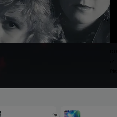
DU
сб,
Pla