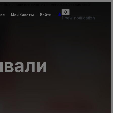
т быть выше или ниже их номинальной стоимости.
ное
Мои билеты
Войти
1 new notification
ивали