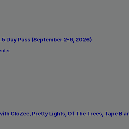
 - 5 Day Pass (September 2-6, 2026)
enter
with CloZee, Pretty Lights, Of The Trees, Tape B