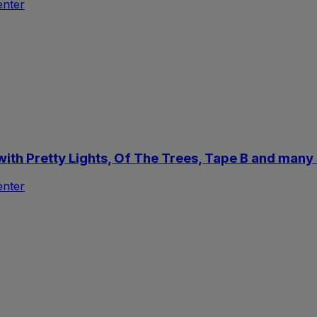
enter
with Pretty Lights, Of The Trees, Tape B and man
enter