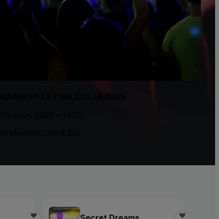
RANGO FEST EN COLUMBUS
 05 сент. 2026 • 14:00
za Mexican Grill & Bar
Secret Dreams