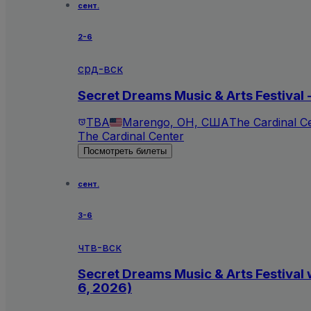
сент.
2-6
срд-вск
Secret Dreams Music & Arts Festival
TBA
Marengo, OH, США
The Cardinal C
The Cardinal Center
Посмотреть билеты
сент.
3-6
чтв-вск
Secret Dreams Music & Arts Festival 
6, 2026)