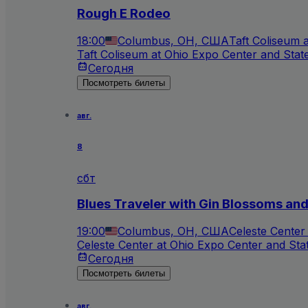
Rough E Rodeo
18:00
Columbus, OH, США
Taft Coliseum 
Taft Coliseum at Ohio Expo Center and Stat
Сегодня
Посмотреть билеты
авг.
8
сбт
Blues Traveler with Gin Blossoms an
19:00
Columbus, OH, США
Celeste Center
Celeste Center at Ohio Expo Center and Sta
Сегодня
Посмотреть билеты
авг.