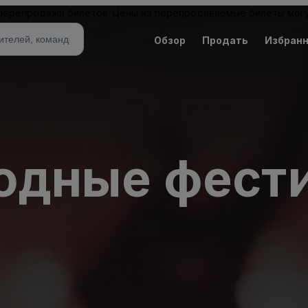
 перепродажи билетов. Цены на перепродаваемые билеты могу
Обзор
Продать
Избран
дные фест