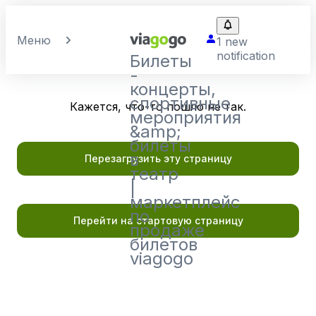
Меню
1 new
notification
Билеты
-
концерты,
спортивные
Кажется, что-то пошло не так.
мероприятия
&amp;
билеты
в
Перезагрузить эту страницу
театр
|
маркетплейс
по
Перейти на стартовую страницу
продаже
билетов
viagogo