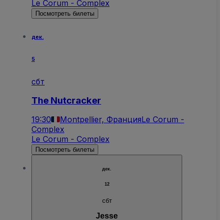
Le Corum - Complex
Посмотреть билеты
дек.
5
сбт
The Nutcracker
19:30
Montpellier, Франция
Le Corum -
Complex
Le Corum - Complex
Посмотреть билеты
дек.
12
сбт
Jesse