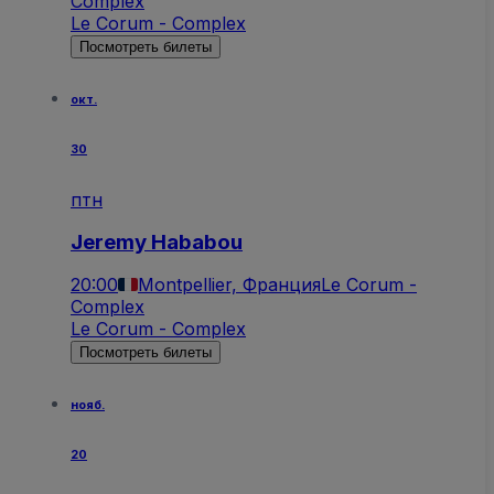
Complex
Le Corum - Complex
Посмотреть билеты
окт.
30
птн
Jeremy Hababou
20:00
Montpellier, Франция
Le Corum -
Complex
Le Corum - Complex
Посмотреть билеты
нояб.
20