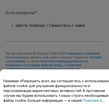
Есть вопросы?
Центр помощи / Свяжитесь с нами
Авторские права © viagogo GmbH 2026
Сведения о компании
Использование данного веб-сайта означает принятие
Условий
и положений
, а также
Политики конфиденциальности
,
Политики в отношении файлов cookie
, и
Политики
конфиденциальности для мобильных устройств
Не передавайте мою личную информацию третьим лицам/Ваши
настройки конфиденциальности
Нажимая «Разрешить все», вы соглашаетесь с использован
файлов cookie для улучшения функциональности и
персонализации маркетинговых активностей. В противном
случае мы будем использовать только строго необходимые
файлы cookie. Больше информации — в нашей
Политике в
отношении файлов cookie
.