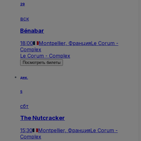
29
вск
Bénabar
18:00
Montpellier, Франция
Le Corum -
Complex
Le Corum - Complex
Посмотреть билеты
дек.
5
сбт
The Nutcracker
15:30
Montpellier, Франция
Le Corum -
Complex