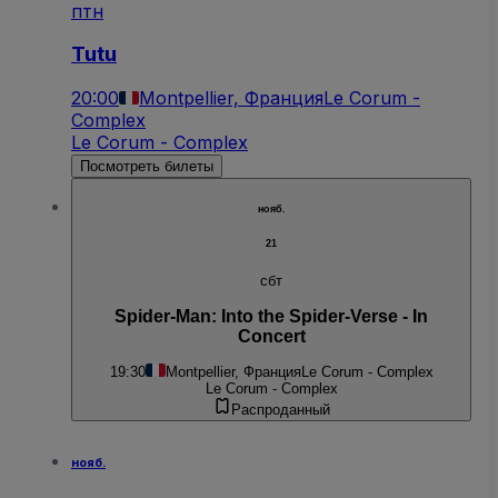
птн
Tutu
20:00
Montpellier, Франция
Le Corum -
Complex
Le Corum - Complex
Посмотреть билеты
нояб.
21
сбт
Spider-Man: Into the Spider-Verse - In
Concert
19:30
Montpellier, Франция
Le Corum - Complex
Le Corum - Complex
Распроданный
нояб.