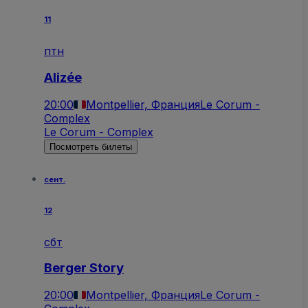
11
птн
Alizée
20:00
Montpellier, Франция
Le Corum -
Complex
Le Corum - Complex
Посмотреть билеты
сент.
12
сбт
Berger Story
20:00
Montpellier, Франция
Le Corum -