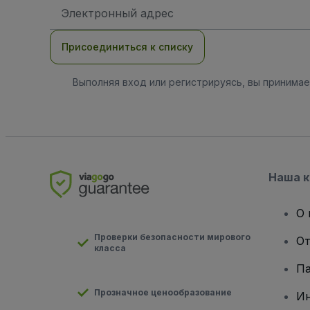
Адрес
электронной
почты
Присоединиться к списку
Выполняя вход или регистрируясь, вы принима
Наша 
О 
Проверки безопасности мирового
От
класса
Па
Прозначное ценообразование
И