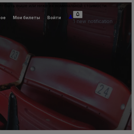
т быть выше или ниже их номинальной стоимости.
ное
Мои билеты
Войти
1 new notification