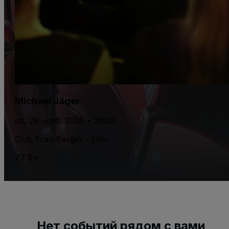
Michael Jäger
сб, 28 нояб. 2026 • 20:00
Club Frau Berger - Ulm
73 $+
Нет событий рядом с вами