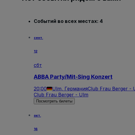
Событий во всех местах: 4
сент.
12
сбт
ABBA Party/Mit-Sing Konzert
20:00
Ulm, Германия
Club Frau Berger - 
Club Frau Berger - Ulm
Посмотреть билеты
окт.
16