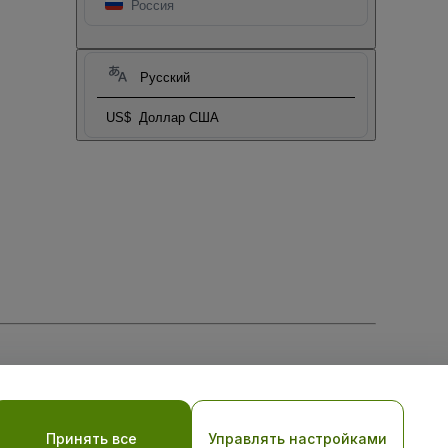
Россия
Русский
US$
Доллар США
тношении файлов cookie
, и
Политики конфиденциальности
Принять все
Управлять настройками