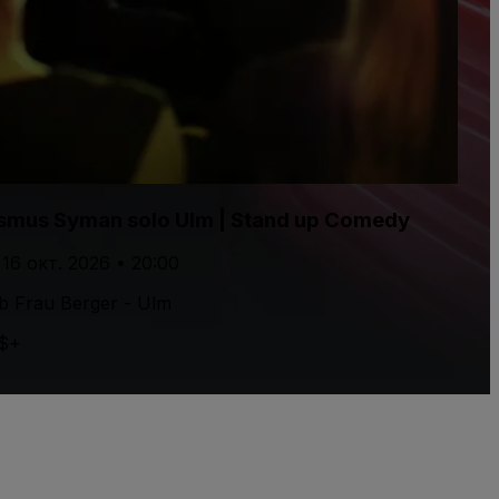
smus Syman solo Ulm | Stand up Comedy
 16 окт. 2026 • 20:00
b Frau Berger - Ulm
 $+