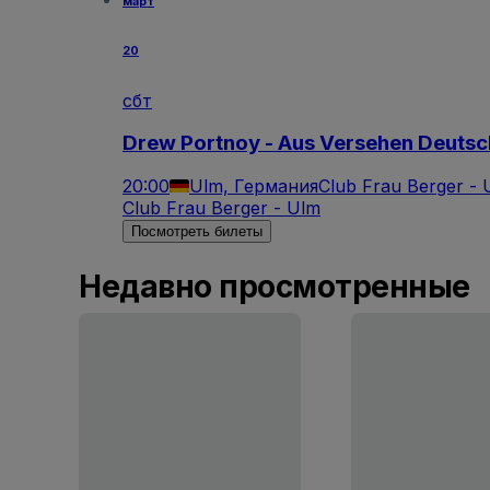
март
20
сбт
Drew Portnoy - Aus Versehen Deutsc
20:00
Ulm, Германия
Club Frau Berger - 
Club Frau Berger - Ulm
Посмотреть билеты
Недавно просмотренные