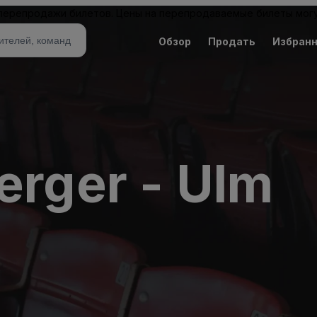
 перепродажи билетов. Цены на перепродаваемые билеты могу
Обзор
Продать
Избран
erger - Ulm