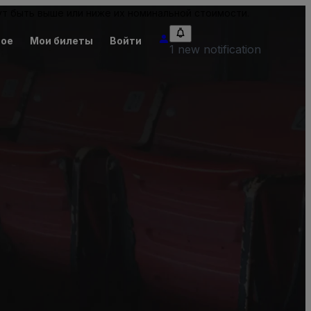
т быть выше или ниже их номинальной стоимости.
ное
Мои билеты
Войти
1 new notification