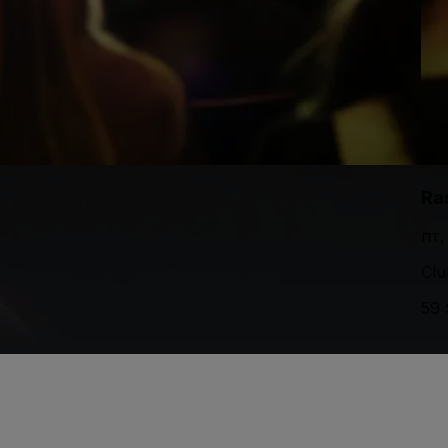
Ra
пт,
Clu
59