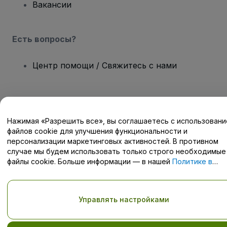
Вакансии
Есть вопросы?
Центр помощи / Свяжитесь с нами
Нажимая «Разрешить все», вы соглашаетесь с использован
Авторские права © viagogo GmbH 2026
Сведения о компании
файлов cookie для улучшения функциональности и
Использование данного веб-сайта означает принятие
Условий
и положений
, а также
Политики конфиденциальности
,
персонализации маркетинговых активностей. В противном
Политики в отношении файлов cookie
, и
Политики
случае мы будем использовать только строго необходимые
конфиденциальности для мобильных устройств
файлы cookie. Больше информации — в нашей
Политике в
Не передавайте мою личную информацию третьим лицам/Ваши
отношении файлов cookie
.
настройки конфиденциальности
Управлять настройками