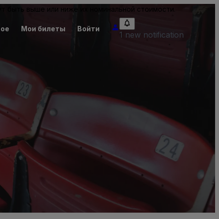
т быть выше или ниже их номинальной стоимости.
ное
Мои билеты
Войти
1 new notification