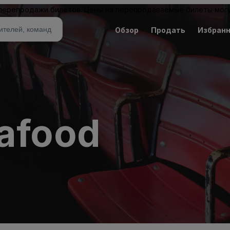
 перепродажи билетов. Цены на перепродаваемые билеты могу
Обзор
Продать
Избран
eafood