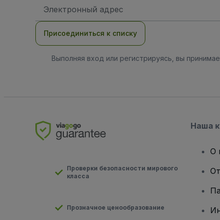
Адрес
электронной
почты
Присоединиться к списку
Выполняя вход или регистрируясь, вы принима
Наша 
О 
Проверки безопасности мирового
От
класса
Па
Прозначное ценообразование
И