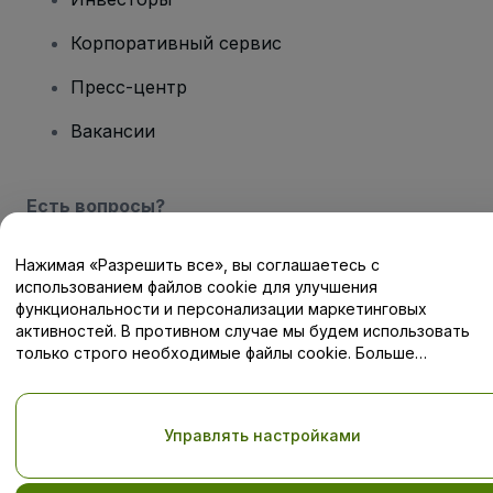
Корпоративный сервис
Пресс-центр
Вакансии
Есть вопросы?
Центр помощи / Свяжитесь с нами
Нажимая «Разрешить все», вы соглашаетесь с
использованием файлов cookie для улучшения
функциональности и персонализации маркетинговых
активностей. В противном случае мы будем использовать
только строго необходимые файлы cookie. Больше
информации — в нашей
Политике в отношении файлов cookie
Авторские права © viagogo GmbH 2026
Сведения о компании
Использование данного веб-сайта означает принятие
Условий
и положений
, а также
Политики конфиденциальности
,
Управлять настройками
Политики в отношении файлов cookie
, и
Политики
конфиденциальности для мобильных устройств
Не передавайте мою личную информацию третьим лицам/Ваши