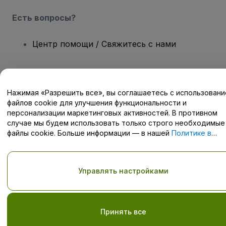
Есть вопросы?
Центр помощи / Свяжитесь с нами
Нажимая «Разрешить все», вы соглашаетесь с использован
Авторские права © viagogo GmbH 2026
Сведения о компании
файлов cookie для улучшения функциональности и
Использование данного веб-сайта означает принятие
Условий
персонализации маркетинговых активностей. В противном
и положений
, а также
Политики конфиденциальности
,
случае мы будем использовать только строго необходимые
Политики в отношении файлов cookie
, и
Политики
файлы cookie. Больше информации — в нашей
Политике в
конфиденциальности для мобильных устройств
отношении файлов cookie
.
Не передавайте мою личную информацию третьим лицам/Ваши
настройки конфиденциальности
Управлять настройками
Принять все