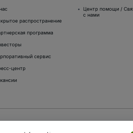
нас
Центр помощи / Св
с нами
крытое распространение
ртнерская программа
нвесторы
рпоративный сервис
есс-центр
кансии
ии
вий и положений
, а также
Политики конфиденциальности
,
Политики в о