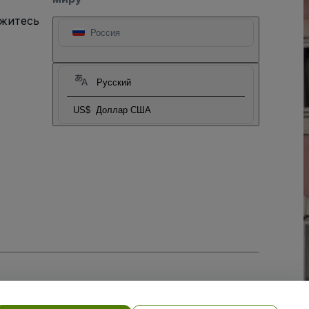
яжитесь
Россия
Русский
US$
Доллар США
тношении файлов cookie
, и
Политики конфиденциальности