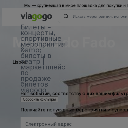
Мы — крупнейшая в мире площадка для покупки и
Билеты -
концерты,
Museu do Fado
спортивные
мероприятия
&amp;
билеты в
театр |
Lisboa
маркетплейс
по
продаже
билетов
viagogo
Нет событий, соответствующих вашим фильтра
Сбросить фильтры
Получайте популярные мероприятия и супер
Адрес
электронной