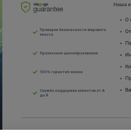
Наша 
О 
Проверки безопасности мирового
От
класса
Па
Прозначное ценообразование
И
Ко
100% гарантия заказа
Пр
Ва
Служба поддержки клиентов от А
до Я