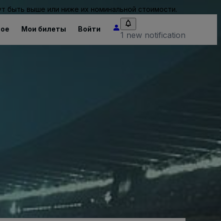
т быть выше или ниже их номинальной стоимости.
ное
Мои билеты
Войти
1 new notification