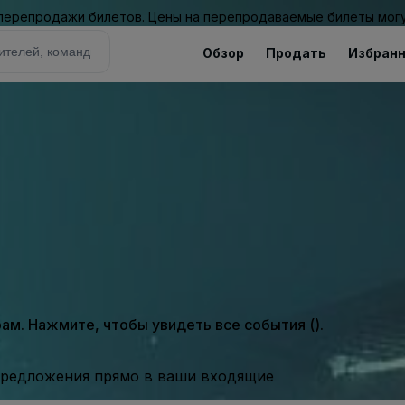
 перепродажи билетов. Цены на перепродаваемые билеты могу
Обзор
Продать
Избран
м. Нажмите, чтобы увидеть все события ().
предложения прямо в ваши входящие