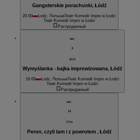
Gangsterskie porachunki, Łódź
20:00
Lodz, Польша
Teatr Komedii Impro w Łodzi
Teatr Komedii Impro w Łodzi
Распроданный
авг.
9
вск
Wymyślanka - bajka improwizowana, Łódź
16:00
Lodz, Польша
Teatr Komedii Impro w Łodzi
Teatr Komedii Impro w Łodzi
Распроданный
авг.
14
птн
Peron, czyli tam i z powrotem , Łódź