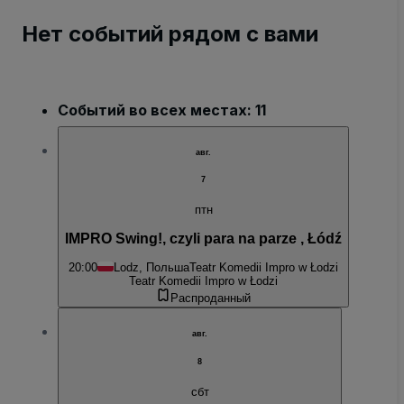
Нет событий рядом с вами
Событий во всех местах: 11
авг.
7
птн
IMPRO Swing!, czyli para na parze , Łódź
20:00
Lodz, Польша
Teatr Komedii Impro w Łodzi
Teatr Komedii Impro w Łodzi
Распроданный
авг.
8
сбт