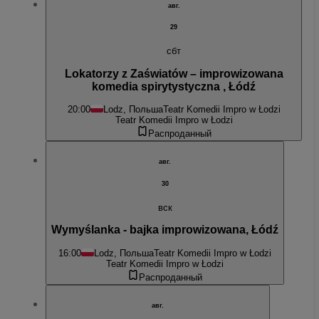
авг.
29
сбт
Lokatorzy z Zaświatów – improwizowana
komedia spirytystyczna , Łódź
20:00
Lodz, Польша
Teatr Komedii Impro w Łodzi
Teatr Komedii Impro w Łodzi
Распроданный
авг.
30
вск
Wymyślanka - bajka improwizowana, Łódź
16:00
Lodz, Польша
Teatr Komedii Impro w Łodzi
Teatr Komedii Impro w Łodzi
Распроданный
авг.