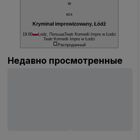
30
вск
Kryminał improwizowany, Łódź
19:00
Lodz, Польша
Teatr Komedii Impro w Łodzi
Teatr Komedii Impro w Łodzi
Распроданный
Недавно просмотренные