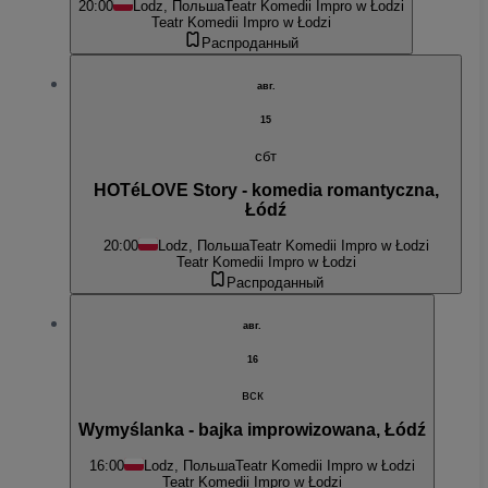
20:00
Lodz, Польша
Teatr Komedii Impro w Łodzi
Teatr Komedii Impro w Łodzi
Распроданный
авг.
15
сбт
HOTéLOVE Story - komedia romantyczna,
Łódź
20:00
Lodz, Польша
Teatr Komedii Impro w Łodzi
Teatr Komedii Impro w Łodzi
Распроданный
авг.
16
вск
Wymyślanka - bajka improwizowana, Łódź
16:00
Lodz, Польша
Teatr Komedii Impro w Łodzi
Teatr Komedii Impro w Łodzi