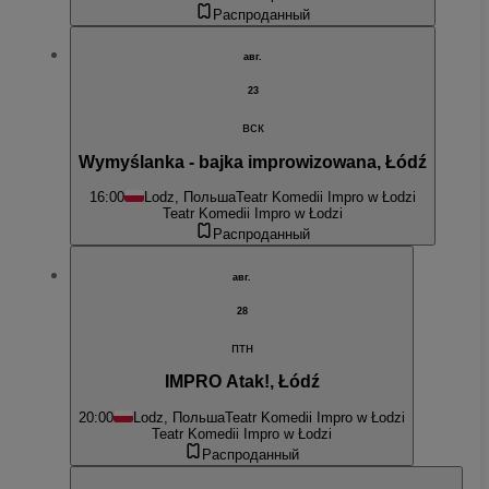
Распроданный
авг.
23
вск
Wymyślanka - bajka improwizowana, Łódź
16:00
Lodz, Польша
Teatr Komedii Impro w Łodzi
Teatr Komedii Impro w Łodzi
Распроданный
авг.
28
птн
IMPRO Atak!, Łódź
20:00
Lodz, Польша
Teatr Komedii Impro w Łodzi
Teatr Komedii Impro w Łodzi
Распроданный