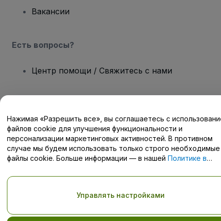
Вакансии
Есть вопросы?
Центр помощи / Свяжитесь с нами
Нажимая «Разрешить все», вы соглашаетесь с использован
Авторские права © viagogo GmbH 2026
Сведения о компании
файлов cookie для улучшения функциональности и
Использование данного веб-сайта означает принятие
Условий
персонализации маркетинговых активностей. В противном
и положений
, а также
Политики конфиденциальности
,
случае мы будем использовать только строго необходимые
Политики в отношении файлов cookie
, и
Политики
файлы cookie. Больше информации — в нашей
Политике в
конфиденциальности для мобильных устройств
отношении файлов cookie
.
Не передавайте мою личную информацию третьим лицам/Ваши
настройки конфиденциальности
Управлять настройками