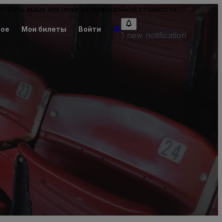
т быть выше или ниже их номинальной стоимости.
ное
Мои билеты
Войти
1 new notification