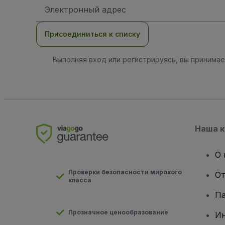
Адрес
электронной
почты
Присоединиться к списку
Выполняя вход или регистрируясь, вы принима
Наша 
О 
Проверки безопасности мирового
От
класса
Па
Прозначное ценообразование
И