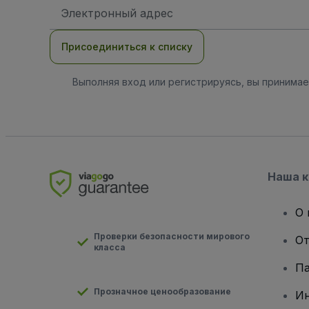
Адрес
электронной
почты
Присоединиться к списку
Выполняя вход или регистрируясь, вы принима
Наша 
О 
Проверки безопасности мирового
От
класса
Па
Прозначное ценообразование
И