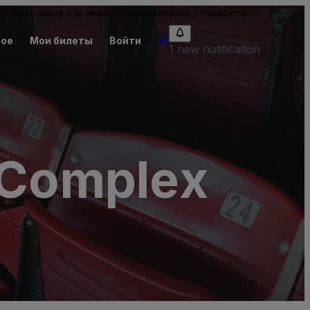
т быть выше или ниже их номинальной стоимости.
ное
Мои билеты
Войти
1 new notification
- Complex