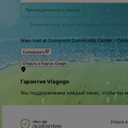
почты
Присоединиться к списку
Выполняя вход или регистрируясь, вы принима
Main Hall at Sumiyoshi Community Center - Com
Скопировать
Открыть в Картах Google
Гарантия Viagogo
Мы поддерживаем каждый заказ, чтобы вы мо
Наша 