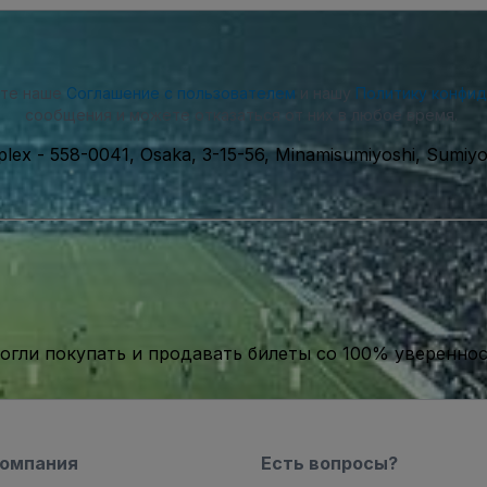
ете наше
Соглашение с пользователем
и нашу
Политику конфи
сообщения и можете отказаться от них в любое время.
plex
-
558-0041, Osaka, 3-15-56, Minamisumiyoshi, Sumiy
гли покупать и продавать билеты со 100% уверенно
компания
Есть вопросы?