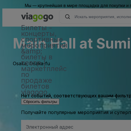
Мы — крупнейшая в мире площадка для покупки и
Билеты -
концерты,
Main Hall at Su
спортивные
мероприятия
&amp;
билеты в
театр |
Osaka, Osaka-fu
маркетплейс
по
продаже
билетов
viagogo
Нет событий, соответствующих вашим фильтра
Сбросить фильтры
Получайте популярные мероприятия и супер
Адрес
электронной