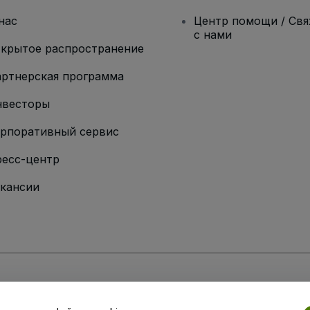
нас
Центр помощи / Св
с нами
крытое распространение
ртнерская программа
нвесторы
рпоративный сервис
есс-центр
кансии
ии
вий и положений
, а также
Политики конфиденциальности
,
Политики в о