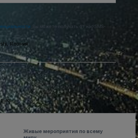
денциальности
. Вы можете получать от нас SMS-
oshi, Япония
стью.
Живые мероприятия по всему
миру