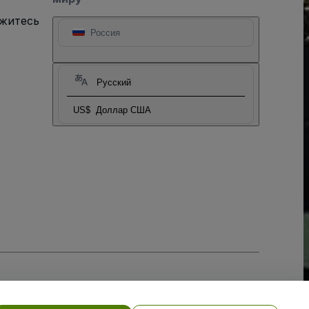
яжитесь
Россия
Русский
US$
Доллар США
тношении файлов cookie
, и
Политики конфиденциальности