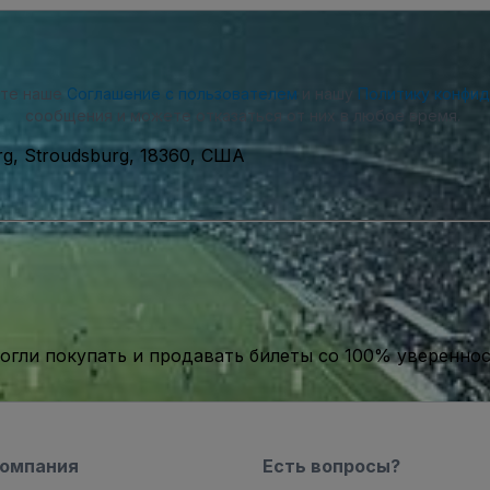
ете наше
Соглашение с пользователем
и нашу
Политику конфи
сообщения и можете отказаться от них в любое время.
urg, Stroudsburg, 18360, США
гли покупать и продавать билеты со 100% уверенно
компания
Есть вопросы?