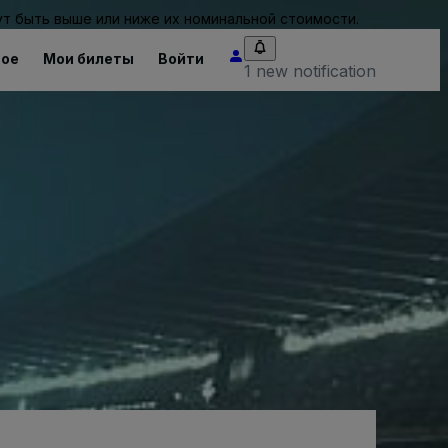
т быть выше или ниже их номинальной стоимости.
ное
Мои билеты
Войти
1 new notification