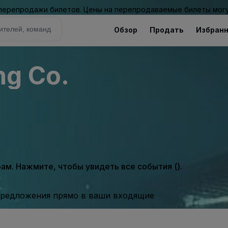
 перепродажи билетов. Цены на перепродаваемые билеты могу
Обзор
Продать
Избран
ng Co.
м. Нажмите, чтобы увидеть все события ().
предложения прямо в ваши входящие