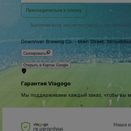
почты
Присоединиться к списку
Выполняя вход или регистрируясь, вы принима
Downriver Brewing Co.
-
Main Street, Stroudsb
Скопировать
Открыть в Картах Google
Гарантия Viagogo
Мы поддерживаем каждый заказ, чтобы вы мо
Наша 