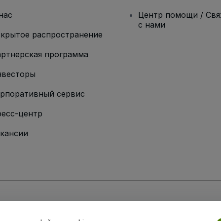
нас
Центр помощи / Св
с нами
крытое распространение
ртнерская программа
нвесторы
рпоративный сервис
есс-центр
кансии
ии
вий и положений
, а также
Политики конфиденциальности
,
Политики в о