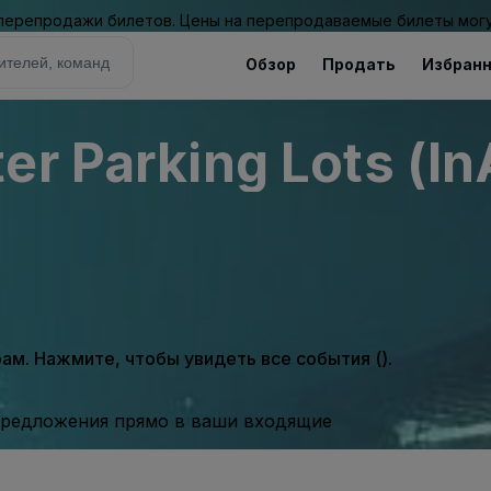
 перепродажи билетов. Цены на перепродаваемые билеты могу
Обзор
Продать
Избран
er Parking Lots (In
м. Нажмите, чтобы увидеть все события ().
предложения прямо в ваши входящие