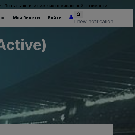
т быть выше или ниже их номинальной стоимости.
ное
Мои билеты
Войти
1 new notification
Active)