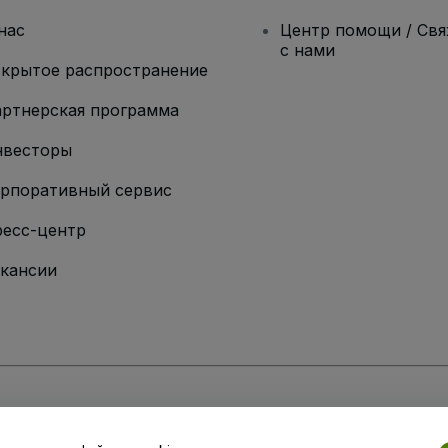
нас
Центр помощи / Св
с нами
крытое распространение
ртнерская программа
нвесторы
рпоративный сервис
есс-центр
кансии
ии
вий и положений
, а также
Политики конфиденциальности
,
Политики в о