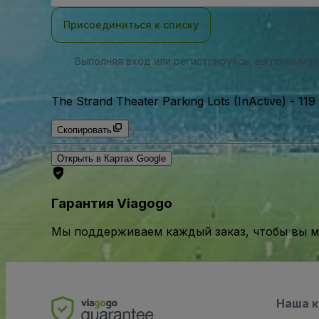
почты
Присоединиться к списку
Выполняя вход или регистрируясь, вы принима
The Strand Theater Parking Lots (InActive)
-
119
Скопировать
Открыть в Картах Google
Гарантия Viagogo
Мы поддерживаем каждый заказ, чтобы вы мо
Наша 