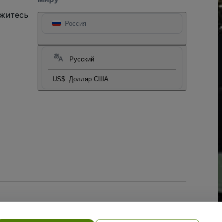
яжитесь
Россия
Русский
US$
Доллар США
тношении файлов cookie
, и
Политики конфиденциальности