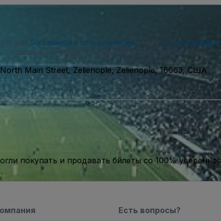
ете наше
Соглашение с пользователем
и нашу
Политику конфи
сообщения и можете отказаться от них в любое время.
 North Main Street, Zelienople, Zelienople, 16063, США
гли покупать и продавать билеты со 100% уверенно
компания
Есть вопросы?