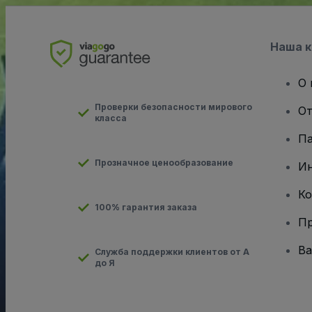
Наша 
О 
Проверки безопасности мирового
От
класса
Па
Прозначное ценообразование
И
Ко
100% гарантия заказа
Пр
Ва
Служба поддержки клиентов от А
до Я