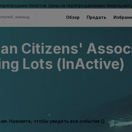
 перепродажи билетов. Цены на перепродаваемые билеты могу
Обзор
Продать
Избран
an Citizens' Associ
ing Lots (InActive)
м. Нажмите, чтобы увидеть все события ().