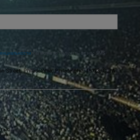
денциальности
. Вы можете получать от нас SMS-
n Street, Philadelphia, Philadelphia, 19123, США
стью.