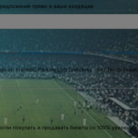
предложения прямо в ваши входящие
ете наше
Соглашение с пользователем
и нашу
Политику конфи
сообщения и можете отказаться от них в любое время.
ub on Franklin) Parking Lots (InActive)
-
847 North Frankli
гли покупать и продавать билеты со 100% уверенно