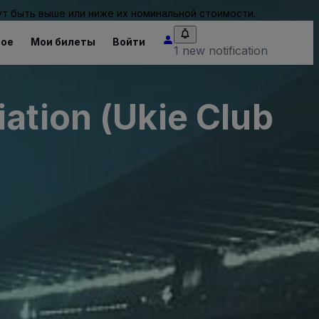
т быть выше или ниже их номинальной стоимости.
ное
Мои билеты
Войти
1 new notification
ation (Ukie Club