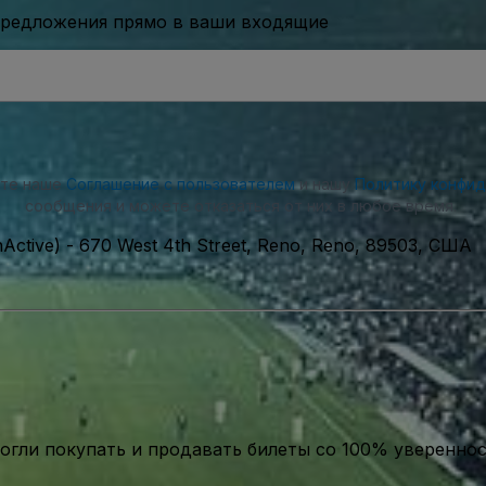
предложения прямо в ваши входящие
ете наше
Соглашение с пользователем
и нашу
Политику конфи
сообщения и можете отказаться от них в любое время.
nActive)
-
670 West 4th Street, Reno, Reno, 89503, США
гли покупать и продавать билеты со 100% уверенно