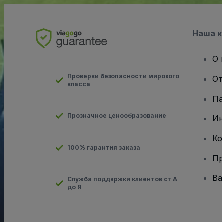
Наша 
О 
Проверки безопасности мирового
От
класса
Па
Прозначное ценообразование
И
Ко
100% гарантия заказа
Пр
Ва
Служба поддержки клиентов от А
до Я