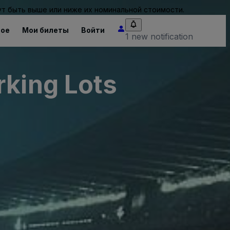
т быть выше или ниже их номинальной стоимости.
ное
Мои билеты
Войти
1 new notification
rking Lots