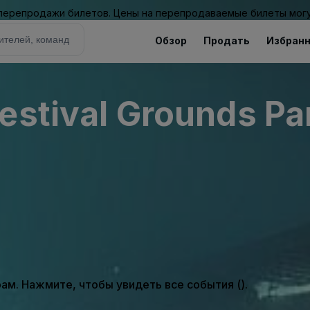
 перепродажи билетов. Цены на перепродаваемые билеты могу
Обзор
Продать
Избран
estival Grounds Pa
м. Нажмите, чтобы увидеть все события ().