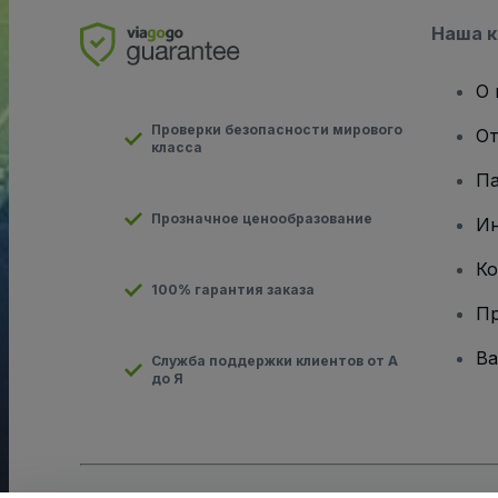
Наша 
О 
Проверки безопасности мирового
От
класса
Па
Прозначное ценообразование
И
Ко
100% гарантия заказа
Пр
Ва
Служба поддержки клиентов от А
до Я