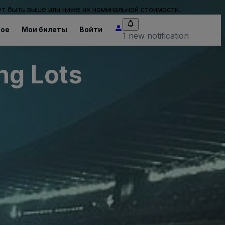
т быть выше или ниже их номинальной стоимости.
ное
Мои билеты
Войти
1 new notification
ng Lots