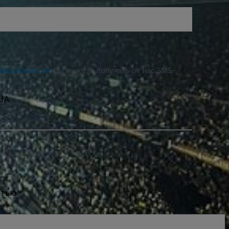
денциальности
. Вы можете получать от нас SMS-
США
стью.