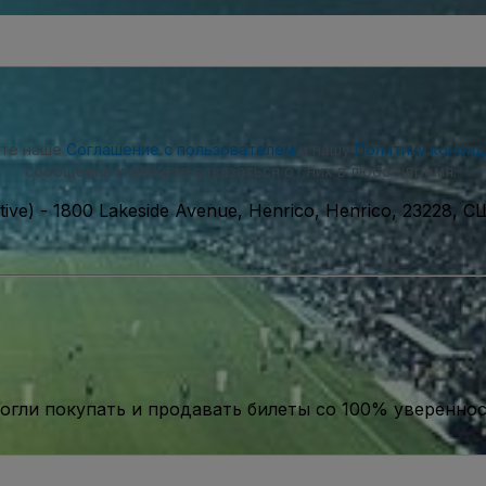
ете наше
Соглашение с пользователем
и нашу
Политику конфи
сообщения и можете отказаться от них в любое время.
tive)
-
1800 Lakeside Avenue, Henrico, Henrico, 23228, 
гли покупать и продавать билеты со 100% уверенно