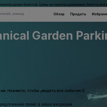
 перепродажи билетов. Цены на перепродаваемые билеты могу
Обзор
Продать
Избран
anical Garden Parki
м. Нажмите, чтобы увидеть все события ().
предложения прямо в ваши входящие