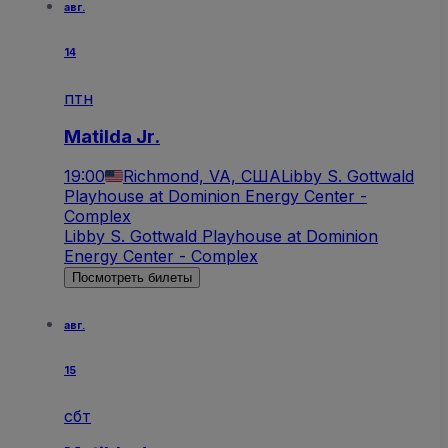
авг.
14
птн
Matilda Jr.
19:00
Richmond, VA, США
Libby S. Gottwald
Playhouse at Dominion Energy Center -
Complex
Libby S. Gottwald Playhouse at Dominion
Energy Center - Complex
Посмотреть билеты
авг.
15
сбт