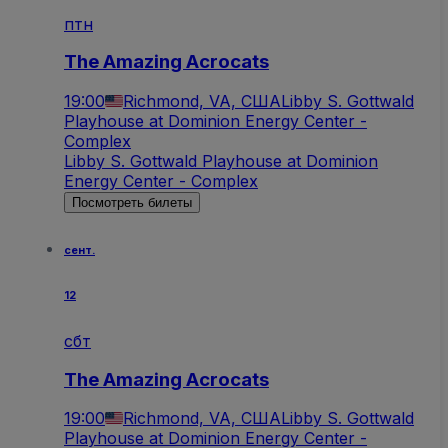
птн
The Amazing Acrocats
19:00
Richmond, VA, США
Libby S. Gottwald
Playhouse at Dominion Energy Center -
Complex
Libby S. Gottwald Playhouse at Dominion
Energy Center - Complex
Посмотреть билеты
сент.
12
сбт
The Amazing Acrocats
19:00
Richmond, VA, США
Libby S. Gottwald
Playhouse at Dominion Energy Center -