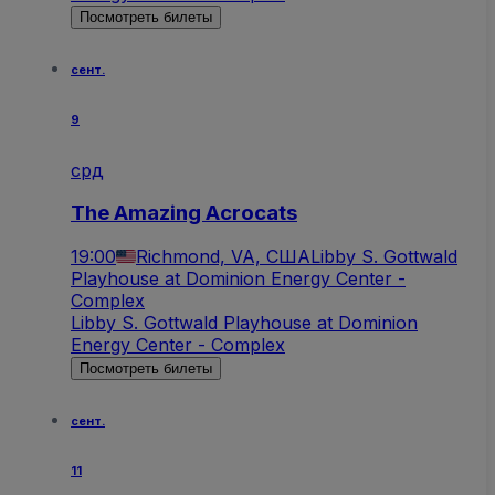
Посмотреть билеты
сент.
9
срд
The Amazing Acrocats
19:00
Richmond, VA, США
Libby S. Gottwald
Playhouse at Dominion Energy Center -
Complex
Libby S. Gottwald Playhouse at Dominion
Energy Center - Complex
Посмотреть билеты
сент.
11