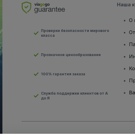
Наша 
О 
Проверки безопасности мирового
От
класса
Па
Прозначное ценообразование
И
Ко
100% гарантия заказа
Пр
Ва
Служба поддержки клиентов от А
до Я