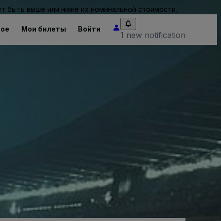
т быть выше или ниже их номинальной стоимости.
ное
Мои билеты
Войти
1 new notification