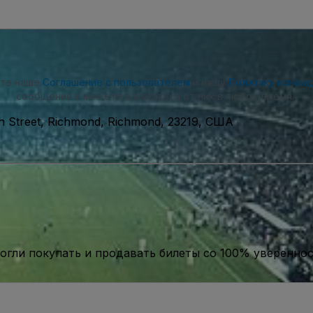
ете наше
Соглашение с пользователем
и нашу
Политику конфи
сообщения и можете отказаться от них в любое время.
th Street, Richmond, Richmond, 23219, США
гли покупать и продавать билеты со 100% уверенно