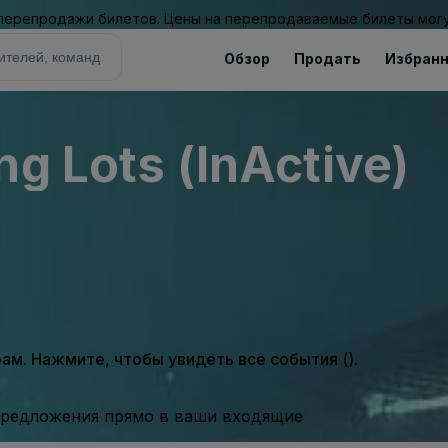
 перепродажи билетов. Цены на перепродаваемые билеты могу
Обзор
Продать
Избран
ng Lots (InActive)
м. Нажмите, чтобы увидеть все события ().
предложения прямо в ваши входящие