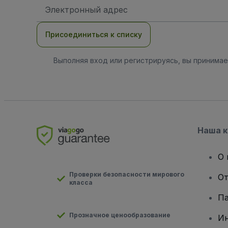
Адрес
электронной
почты
Присоединиться к списку
Выполняя вход или регистрируясь, вы принима
Наша 
О 
Проверки безопасности мирового
От
класса
Па
Прозначное ценообразование
И