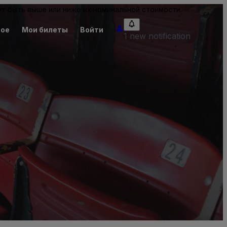
т быть выше или ниже их номинальной стоимости.
ное
Мои билеты
Войти
1 new notification