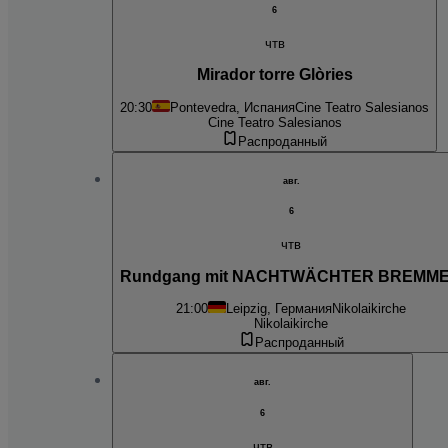
6
чтв
Mirador torre Glòries
20:30
Pontevedra, Испания
Cine Teatro Salesianos
Cine Teatro Salesianos
Распроданный
авг.
6
чтв
Rundgang mit NACHTWÄCHTER BREMM
21:00
Leipzig, Германия
Nikolaikirche
Nikolaikirche
Распроданный
авг.
6
чтв