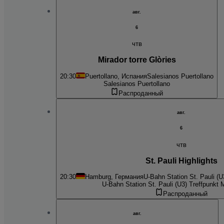
авг.
6
чтв
Mirador torre Glòries
20:30
Puertollano, Испания
Salesianos Puertollano
Salesianos Puertollano
Распроданный
авг.
6
чтв
St. Pauli Highlights
20:30
Hamburg, Германия
U-Bahn Station St. Pauli (U3
U-Bahn Station St. Pauli (U3) Treffpunkt Mi
Распроданный
авг.