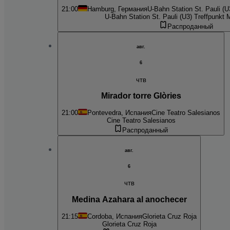
21:00
Hamburg, Германия
U-Bahn Station St. Pauli (U3
U-Bahn Station St. Pauli (U3) Treffpunkt Mi
Распроданный
авг.
6
чтв
Mirador torre Glòries
21:00
Pontevedra, Испания
Cine Teatro Salesianos
Cine Teatro Salesianos
Распроданный
авг.
6
чтв
Medina Azahara al anochecer
21:15
Cordoba, Испания
Glorieta Cruz Roja
Glorieta Cruz Roja