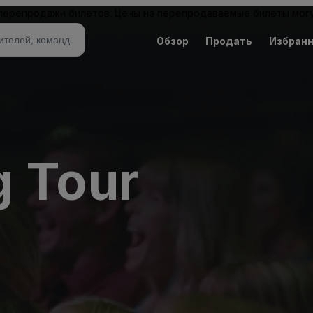
 перепродажи билетов. Цены на перепродаваемые билеты могу
Обзор
Продать
Избран
g Tour