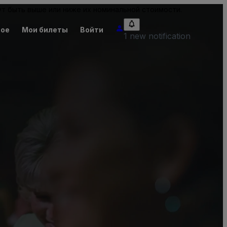
т быть выше или ниже их номинальной стоимости.
ное
Мои билеты
Войти
1 new notification