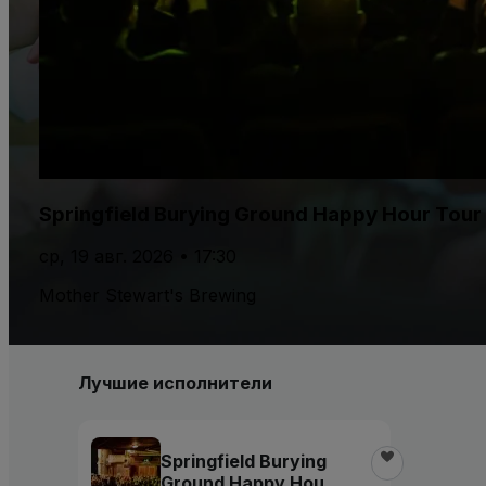
Springfield Burying Ground Happy Hour Tour
ср, 19 авг. 2026 • 17:30
Mother Stewart's Brewing
Лучшие исполнители
Springfield Burying
Ground Happy Hour