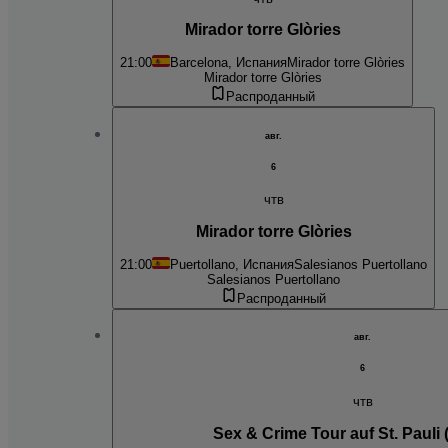
Mirador torre Glòries
21:00
Barcelona, Испания
Mirador torre Glòries
Mirador torre Glòries
Распроданный
авг.
6
чтв
Mirador torre Glòries
21:00
Puertollano, Испания
Salesianos Puertollano
Salesianos Puertollano
Распроданный
авг.
6
чтв
Sex & Crime Tour auf St. Pauli (