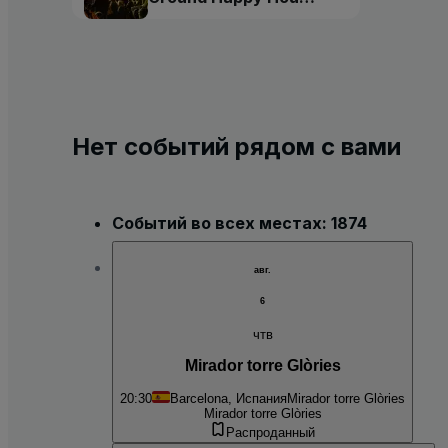
Tour
Нет событий рядом с вами
Событий во всех местах: 1874
авг.
6
чтв
Mirador torre Glòries
20:30
Barcelona, Испания
Mirador torre Glòries
Mirador torre Glòries
Распроданный