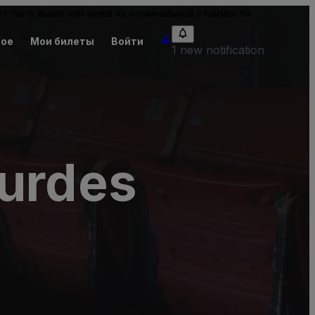
т быть выше или ниже их номинальной стоимости.
ное
Мои билеты
Войти
1 new notification
ourdes