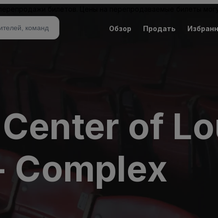
 перепродажи билетов. Цены на перепродаваемые билеты могу
Обзор
Продать
Избран
 Center of L
 - Complex