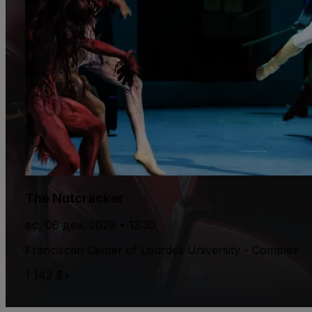
The Nutcracker
вс, 06 дек. 2026 • 13:30
Franciscan Center of Lourdes University - Complex
1 142 $+