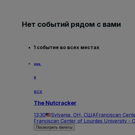
Нет событий рядом с вами
1 событие во всех местах
дек.
6
вск
The Nutcracker
13:30
Sylvania, OH, США
Franciscan Cente
Franciscan Center of Lourdes University -
Посмотреть билеты