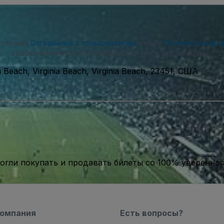
ете наше
Соглашение с пользователем
и нашу
Политику конфи
сообщения и можете отказаться от них в любое время.
ia Beach, Virginia Beach, Virginia Beach, 23451, США
гли покупать и продавать билеты со 100% уверенно
компания
Есть вопросы?