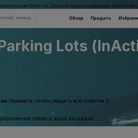
 перепродажи билетов. Цены на перепродаваемые билеты могу
Обзор
Продать
Избран
Parking Lots (InAct
м. Нажмите, чтобы увидеть все события ().
предложения прямо в ваши входящие