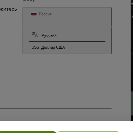
яжитесь
Россия
Русский
US$
Доллар США
тношении файлов cookie
, и
Политики конфиденциальности