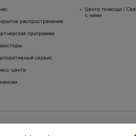
нас
Центр помощи / Св
с нами
крытое распространение
ртнерская программа
нвесторы
рпоративный сервис
есс-центр
кансии
ии
вий и положений
, а также
Политики конфиденциальности
,
Политики в о