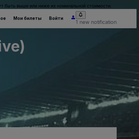
т быть выше или ниже их номинальной стоимости.
ное
Мои билеты
Войти
1 new notification
ive)