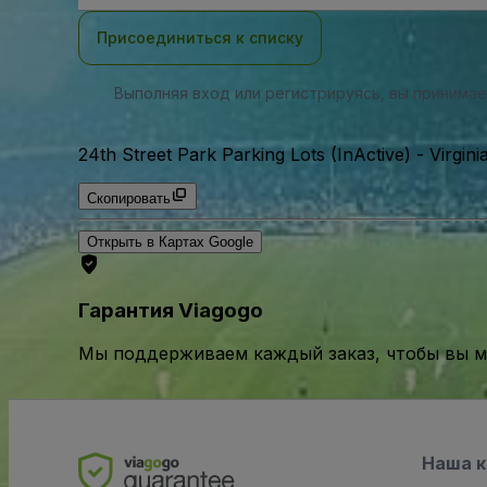
почты
Присоединиться к списку
Выполняя вход или регистрируясь, вы принима
24th Street Park Parking Lots (InActive)
-
Virgin
Скопировать
Открыть в Картах Google
Гарантия Viagogo
Мы поддерживаем каждый заказ, чтобы вы мо
Наша 