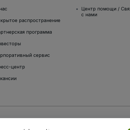
нас
Центр помощи / Св
с нами
крытое распространение
ртнерская программа
нвесторы
рпоративный сервис
есс-центр
кансии
ии
вий и положений
, а также
Политики конфиденциальности
,
Политики в о