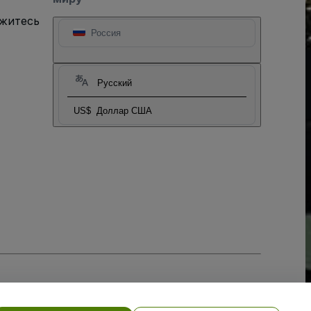
яжитесь
Россия
Русский
US$
Доллар США
тношении файлов cookie
, и
Политики конфиденциальности