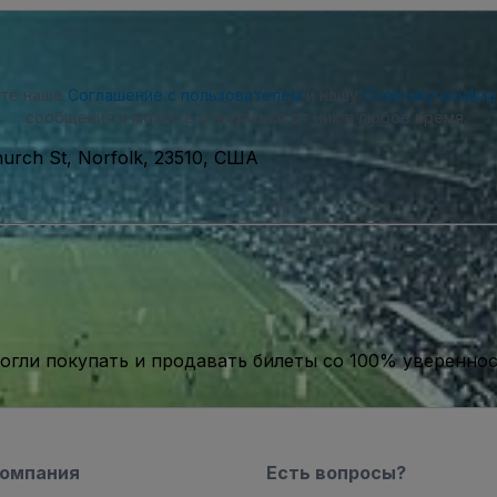
ете наше
Соглашение с пользователем
и нашу
Политику конфи
сообщения и можете отказаться от них в любое время.
hurch St, Norfolk, 23510, США
гли покупать и продавать билеты со 100% уверенно
компания
Есть вопросы?