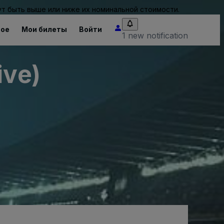
т быть выше или ниже их номинальной стоимости.
ное
Мои билеты
Войти
1 new notification
ive)