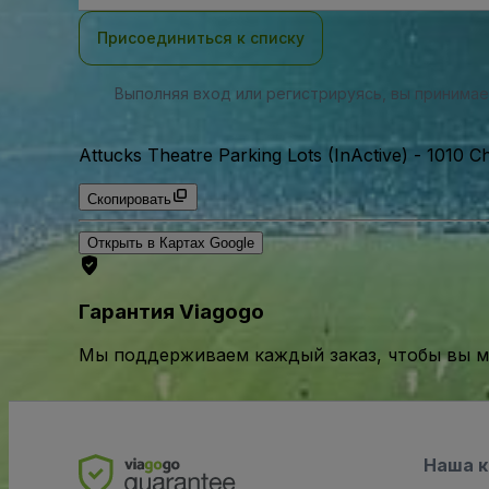
почты
Присоединиться к списку
Выполняя вход или регистрируясь, вы принима
Attucks Theatre Parking Lots (InActive)
-
1010 C
Скопировать
Открыть в Картах Google
Гарантия Viagogo
Мы поддерживаем каждый заказ, чтобы вы мо
Наша 