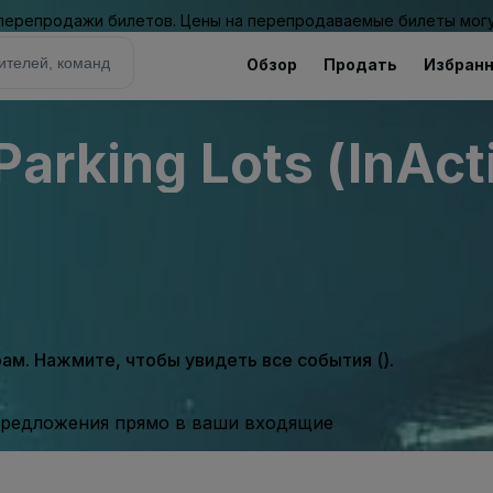
 перепродажи билетов. Цены на перепродаваемые билеты могу
Обзор
Продать
Избран
Parking Lots (InAct
м. Нажмите, чтобы увидеть все события ().
предложения прямо в ваши входящие