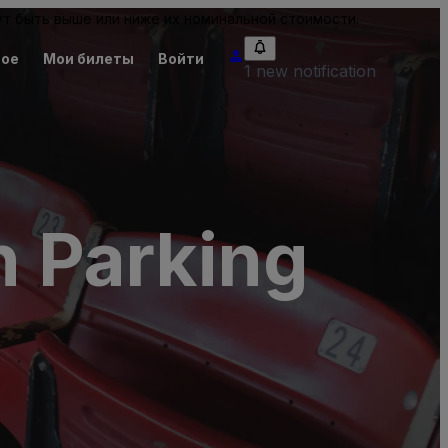
т быть выше или ниже их номинальной стоимости.
ное
Мои билеты
Войти
1 new notification
h Parking