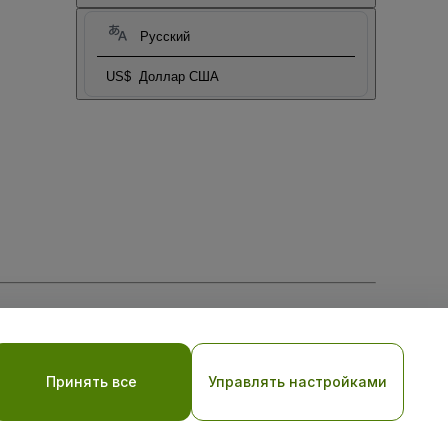
Русский
US$
Доллар США
тношении файлов cookie
, и
Политики конфиденциальности
Принять все
Управлять настройками