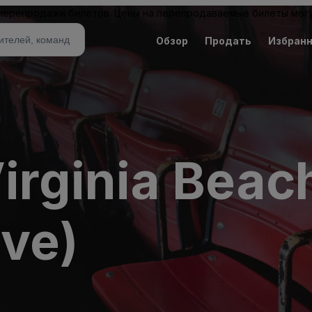
 перепродажи билетов. Цены на перепродаваемые билеты могу
Обзор
Продать
Избран
Virginia Beac
ive)