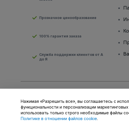
Па
Прозначное ценообразование
И
Ко
100% гарантия заказа
Пр
Ва
Служба поддержки клиентов от А
до Я
Авторские права © viagogo GmbH 2026
Сведения о компан
Использование данного веб-сайта означает принятие
Усло
Нажимая «Разрешить все», вы соглашаетесь с испол
для мобильных устройств
Do Not Share My Personal Informat
функциональности и персонализации маркетинговых
использовать только строго необходимые файлы co
Политике в отношении файлов cookie
.