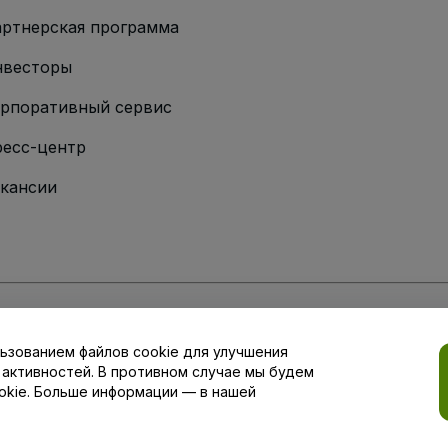
ртнерская программа
нвесторы
рпоративный сервис
есс-центр
кансии
ии
вий и положений
, а также
Политики конфиденциальности
,
Политики в о
ьзованием файлов cookie для улучшения
ion/Your Privacy Choices
 активностей. В противном случае мы будем
okie. Больше информации — в нашей