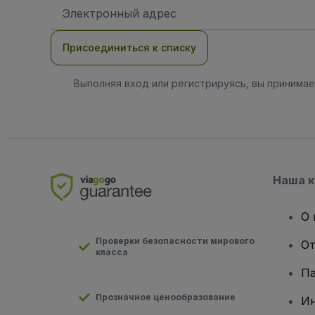
Адрес
электронной
почты
Присоединиться к списку
Выполняя вход или регистрируясь, вы принима
Наша 
О 
Проверки безопасности мирового
От
класса
Па
Прозначное ценообразование
И