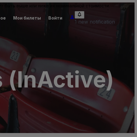
т быть выше или ниже их номинальной стоимости.
ное
Мои билеты
Войти
1 new notification
 (InActive)