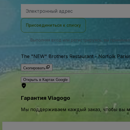
Адрес
электронной
почты
Присоединиться к списку
Выполняя вход или регистрируясь, вы принима
The "NEW" Brothers Restaurant - Norfolk Parkin
Скопировать
Открыть в Картах Google
Гарантия Viagogo
Мы поддерживаем каждый заказ, чтобы вы мо