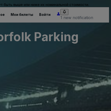
т быть выше или ниже их номинальной стоимости.
ное
Мои билеты
Войти
1 new notification
rfolk Parking