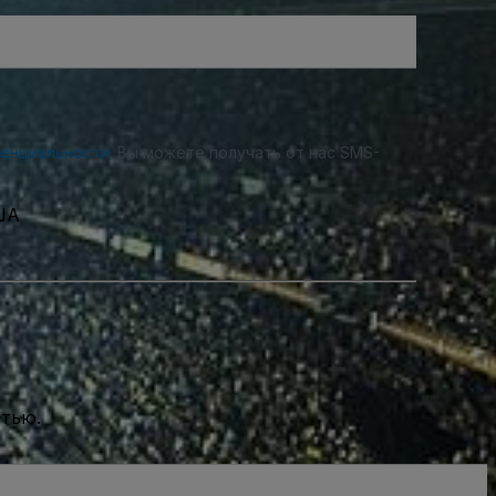
денциальности
. Вы можете получать от нас SMS-
США
стью.