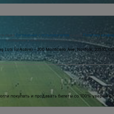
ете наше
Соглашение с пользователем
и нашу
Политику конфи
сообщения и можете отказаться от них в любое время.
g Lots (InActive)
-
300 Monticello Ave, Norfolk, 23510, 
гли покупать и продавать билеты со 100% уверенно