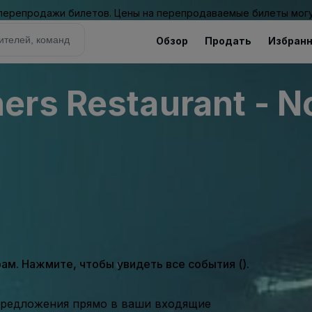
 перепродажи билетов. Цены на перепродаваемые билеты могу
Обзор
Продать
Избран
rs Restaurant - No
м. Нажмите, чтобы увидеть все события ().
предложения прямо в ваши входящие