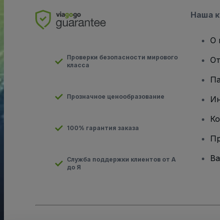
Наша 
О 
Проверки безопасности мирового
От
класса
Па
Прозначное ценообразование
И
Ко
100% гарантия заказа
Пр
Ва
Служба поддержки клиентов от А
до Я