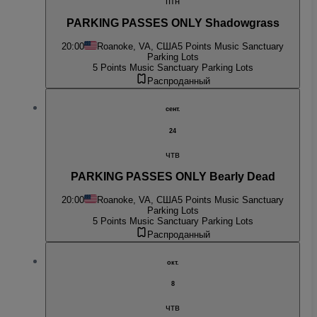
птн
PARKING PASSES ONLY Shadowgrass
20:00
Roanoke, VA, США
5 Points Music Sanctuary
Parking Lots
5 Points Music Sanctuary Parking Lots
Распроданный
сент.
24
чтв
PARKING PASSES ONLY Bearly Dead
20:00
Roanoke, VA, США
5 Points Music Sanctuary
Parking Lots
5 Points Music Sanctuary Parking Lots
Распроданный
окт.
8
чтв