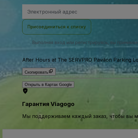
Адрес
электронной
почты
Присоединиться к списку
Выполняя вход или регистрируясь, вы принима
After Hours at The SERVPRO Pavilion Parking Lot
Скопировать
Открыть в Картах Google
Гарантия Viagogo
Мы поддерживаем каждый заказ, чтобы вы мо