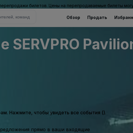
 перепродажи билетов. Цены на перепродаваемые билеты могу
Обзор
Продать
Избран
he SERVPRO Pavilio
м. Нажмите, чтобы увидеть все события ().
предложения прямо в ваши входящие