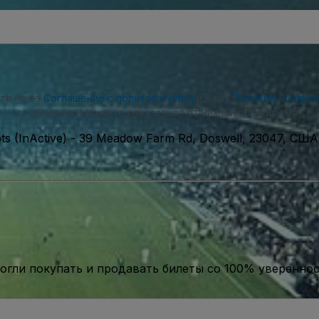
ете наше
Соглашение с пользователем
и нашу
Политику конфи
сообщения и можете отказаться от них в любое время.
s (InActive)
-
39 Meadow Farm Rd, Doswell, 23047, США
гли покупать и продавать билеты со 100% уверенно