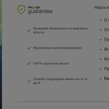
Наша 
О 
Проверки безопасности мирового
От
класса
Па
Прозначное ценообразование
И
Ко
100% гарантия заказа
Пр
Ва
Служба поддержки клиентов от А
до Я