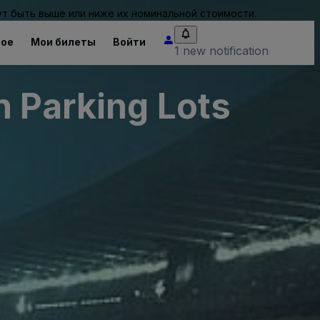
т быть выше или ниже их номинальной стоимости.
ное
Мои билеты
Войти
1 new notification
n Parking Lots