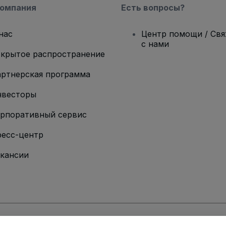
компания
Есть вопросы?
нас
Центр помощи / Св
с нами
крытое распространение
ртнерская программа
нвесторы
рпоративный сервис
есс-центр
кансии