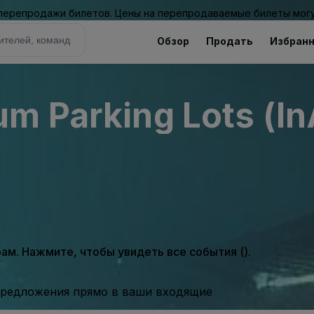
 перепродажи билетов. Цены на перепродаваемые билеты могу
Обзор
Продать
Избран
m Parking Lots (In
м. Нажмите, чтобы увидеть все события ().
предложения прямо в ваши входящие