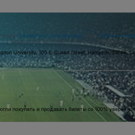
ете наше
Соглашение с пользователем
и нашу
Политику конфи
сообщения и можете отказаться от них в любое время.
pton University, 100 E. Queen Street, Hampton, 23668, 
гли покупать и продавать билеты со 100% уверенно