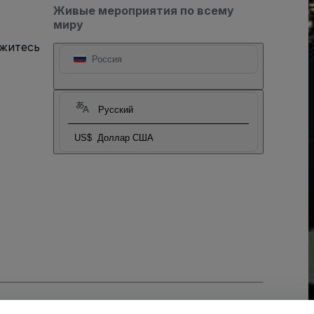
Живые мероприятия по всему
миру
яжитесь
Россия
Русский
US$
Доллар США