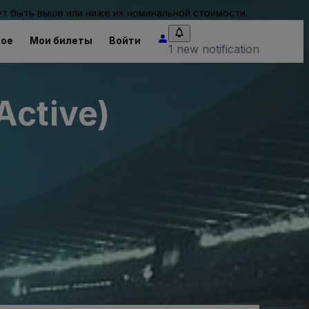
т быть выше или ниже их номинальной стоимости.
ное
Мои билеты
Войти
1 new notification
Active)