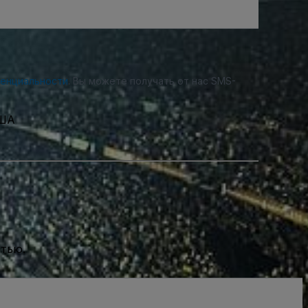
денциальности
. Вы можете получать от нас SMS-
США
стью.