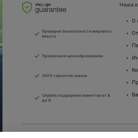
Наша 
О 
Проверки безопасности мирового
От
класса
Па
Прозначное ценообразование
И
Ко
100% гарантия заказа
Пр
Ва
Служба поддержки клиентов от А
до Я