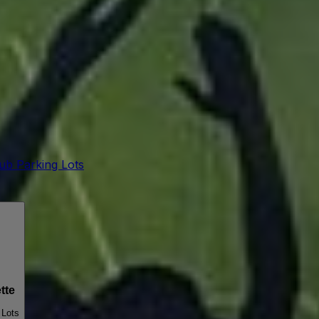
lub Parking Lots
tte
 Lots