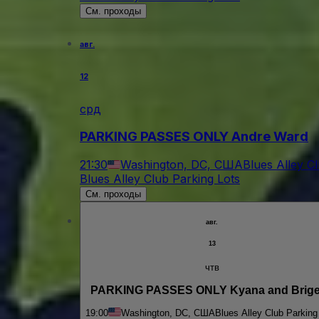
См. проходы
авг.
12
срд
PARKING PASSES ONLY Andre Ward
21:30
Washington, DC, США
Blues Alley C
Blues Alley Club Parking Lots
См. проходы
авг.
13
чтв
PARKING PASSES ONLY Kyana and Brige
19:00
Washington, DC, США
Blues Alley Club Parking