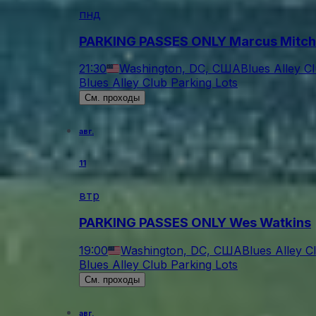
пнд
PARKING PASSES ONLY Marcus Mitchel
21:30
Washington, DC, США
Blues Alley C
Blues Alley Club Parking Lots
См. проходы
авг.
11
втр
PARKING PASSES ONLY Wes Watkins
19:00
Washington, DC, США
Blues Alley C
Blues Alley Club Parking Lots
См. проходы
авг.