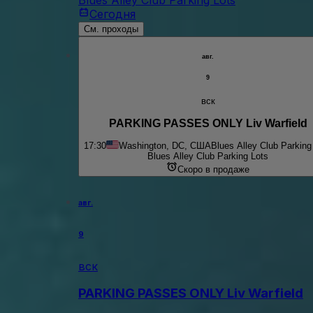
Сегодня
См. проходы
авг.
9
вск
PARKING PASSES ONLY Liv Warfield
17:30
Washington, DC, США
Blues Alley Club Parking
Blues Alley Club Parking Lots
Скоро в продаже
авг.
9
вск
PARKING PASSES ONLY Liv Warfield