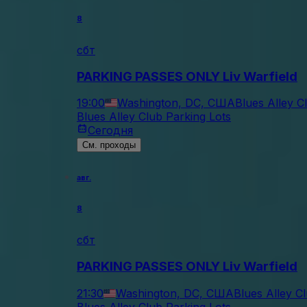
8
сбт
PARKING PASSES ONLY Liv Warfield
19:00
Washington, DC, США
Blues Alley C
Blues Alley Club Parking Lots
Сегодня
См. проходы
авг.
8
сбт
PARKING PASSES ONLY Liv Warfield
21:30
Washington, DC, США
Blues Alley C
Blues Alley Club Parking Lots