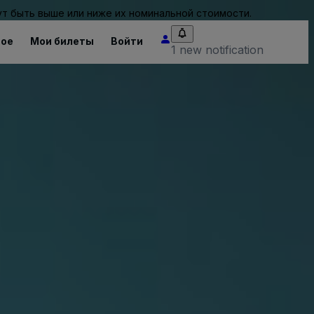
т быть выше или ниже их номинальной стоимости.
ное
Мои билеты
Войти
1 new notification