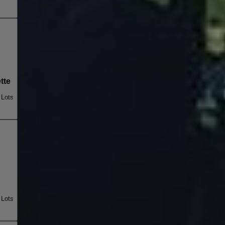
tte
 Lots
 Lots