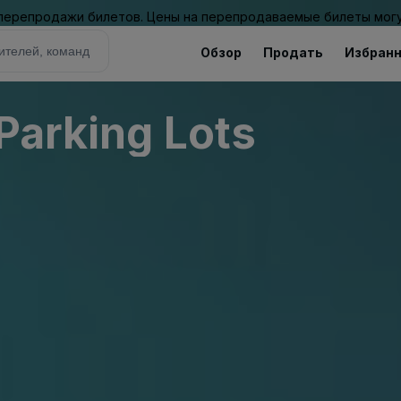
 перепродажи билетов. Цены на перепродаваемые билеты могу
Обзор
Продать
Избран
 Parking Lots