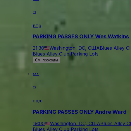
11
втр
PARKING PASSES ONLY Wes Watkins
21:30
Washington, DC, США
Blues Alley C
Blues Alley Club Parking Lots
См. проходы
авг.
12
срд
PARKING PASSES ONLY Andre Ward
19:00
Washington, DC, США
Blues Alley C
Blues Alley Club Parking Lots