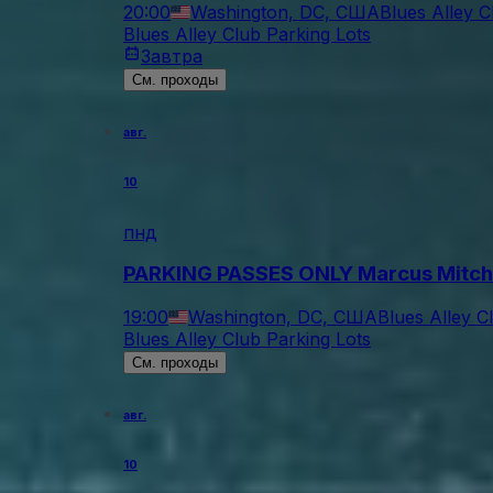
20:00
Washington, DC, США
Blues Alley C
Blues Alley Club Parking Lots
Завтра
См. проходы
авг.
10
пнд
PARKING PASSES ONLY Marcus Mitchel
19:00
Washington, DC, США
Blues Alley C
Blues Alley Club Parking Lots
См. проходы
авг.
10