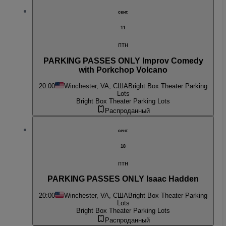
сент.
11
птн
PARKING PASSES ONLY Improv Comedy
with Porkchop Volcano
20:00
Winchester, VA, США
Bright Box Theater Parking
Lots
Bright Box Theater Parking Lots
Распроданный
сент.
18
птн
PARKING PASSES ONLY Isaac Hadden
20:00
Winchester, VA, США
Bright Box Theater Parking
Lots
Bright Box Theater Parking Lots
Распроданный