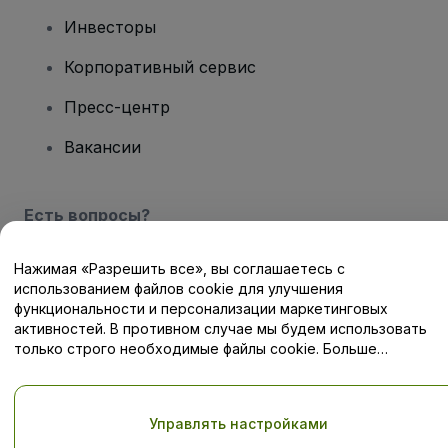
Инвесторы
Корпоративный сервис
Пресс-центр
Вакансии
Есть вопросы?
Центр помощи / Свяжитесь с нами
Нажимая «Разрешить все», вы соглашаетесь с
использованием файлов cookie для улучшения
функциональности и персонализации маркетинговых
активностей. В противном случае мы будем использовать
только строго необходимые файлы cookie. Больше
информации — в нашей
Политике в отношении файлов cookie
Авторские права © viagogo GmbH 2026
Сведения о компании
Использование данного веб-сайта означает принятие
Условий
и положений
, а также
Политики конфиденциальности
,
Управлять настройками
Политики в отношении файлов cookie
, и
Политики
конфиденциальности для мобильных устройств