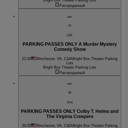
Bright Box Theater Parking Lots
Распроданный
окт.
17
сбт
PARKING PASSES ONLY A Murder Mystery
Comedy Show
22:00
Winchester, VA, США
Bright Box Theater Parking
Lots
Bright Box Theater Parking Lots
Распроданный
окт.
23
птн
PARKING PASSES ONLY Colby T. Helms and
The Virginia Creepers
20:00
Winchester, VA, США
Bright Box Theater Parking