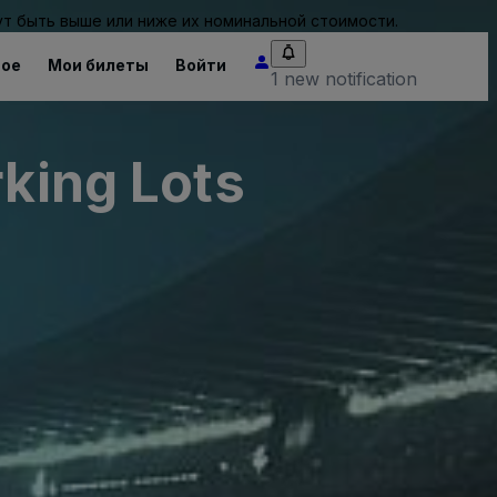
т быть выше или ниже их номинальной стоимости.
ное
Мои билеты
Войти
1 new notification