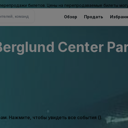
 перепродажи билетов. Цены на перепродаваемые билеты могу
Обзор
Продать
Избран
nd Center Parking Lots
м. Нажмите, чтобы увидеть все события ().