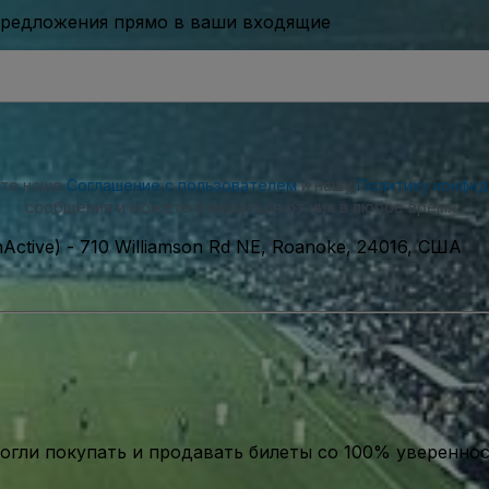
предложения прямо в ваши входящие
ете наше
Соглашение с пользователем
и нашу
Политику конфи
сообщения и можете отказаться от них в любое время.
nActive)
-
710 Williamson Rd NE, Roanoke, 24016, США
гли покупать и продавать билеты со 100% уверенно