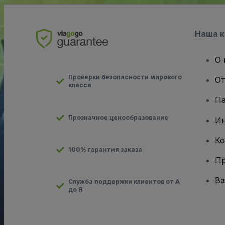
Наша 
О 
Проверки безопасности мирового
От
класса
Па
Прозначное ценообразование
И
Ко
100% гарантия заказа
Пр
Ва
Служба поддержки клиентов от А
до Я