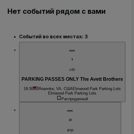
Нет событий рядом с вами
Событий во всех местах: 3
сент.
5
сбт
PARKING PASSES ONLY The Avett Brothers
19:30
Roanoke, VA, США
Elmwood Park Parking Lots
Elmwood Park Parking Lots
Распроданный
сент.
22
втр