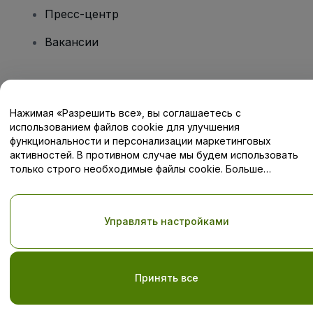
Пресс-центр
Вакансии
Есть вопросы?
Нажимая «Разрешить все», вы соглашаетесь с
Центр помощи / Свяжитесь с нами
использованием файлов cookie для улучшения
функциональности и персонализации маркетинговых
активностей. В противном случае мы будем использовать
только строго необходимые файлы cookie. Больше
информации — в нашей
Политике в отношении файлов cookie
Авторские права © viagogo GmbH 2026
Сведения о компании
Использование данного веб-сайта означает принятие
Условий
Управлять настройками
и положений
, а также
Политики конфиденциальности
,
Политики в отношении файлов cookie
, и
Политики
конфиденциальности для мобильных устройств
Do Not Share My Personal Information/Your Privacy Choices
Принять все