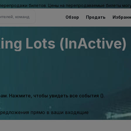
 перепродажи билетов. Цены на перепродаваемые билеты могу
Обзор
Продать
Избран
ing Lots (InActive)
м. Нажмите, чтобы увидеть все события ().
предложения прямо в ваши входящие