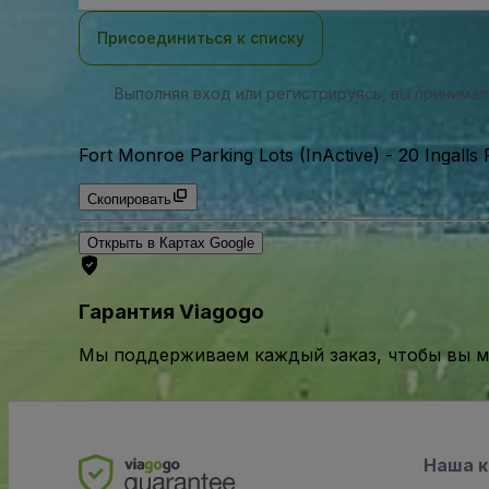
почты
Присоединиться к списку
Выполняя вход или регистрируясь, вы принима
Fort Monroe Parking Lots (InActive)
-
20 Ingall
Скопировать
Открыть в Картах Google
Гарантия Viagogo
Мы поддерживаем каждый заказ, чтобы вы мо
Наша 