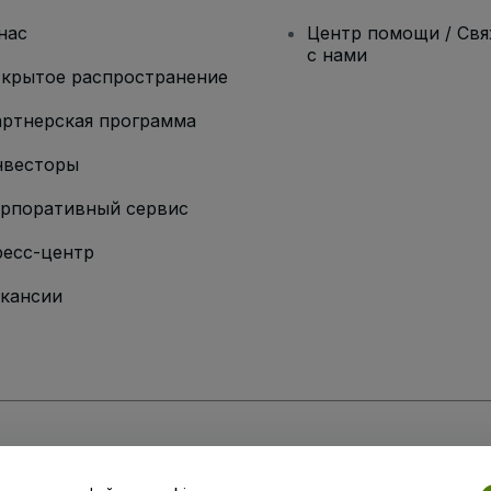
нас
Центр помощи / Св
с нами
крытое распространение
ртнерская программа
нвесторы
рпоративный сервис
есс-центр
кансии
ии
вий и положений
, а также
Политики конфиденциальности
,
Политики в о