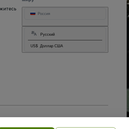
яжитесь
Россия
Русский
US$
Доллар США
тношении файлов cookie
, и
Политики конфиденциальности