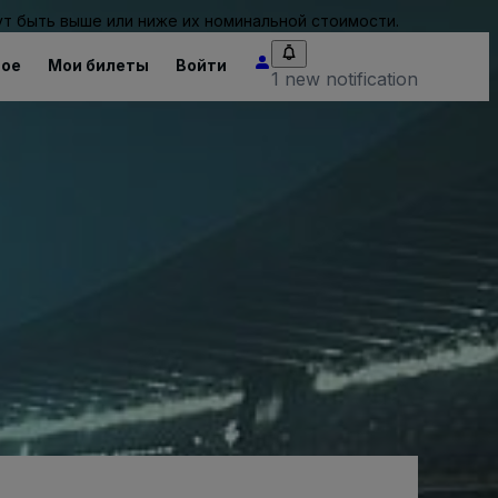
т быть выше или ниже их номинальной стоимости.
ное
Мои билеты
Войти
1 new notification