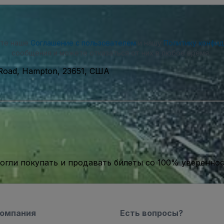
ете наше
Соглашение с пользователем
и нашу
Политику конфи
сообщения и можете отказаться от них в любое время.
s Road, Hampton, 23651, США
гли покупать и продавать билеты со 100% уверенно
компания
Есть вопросы?