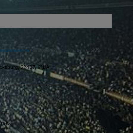
денциальности
. Вы можете получать от нас SMS-
ricksburg, 22407, США
стью.