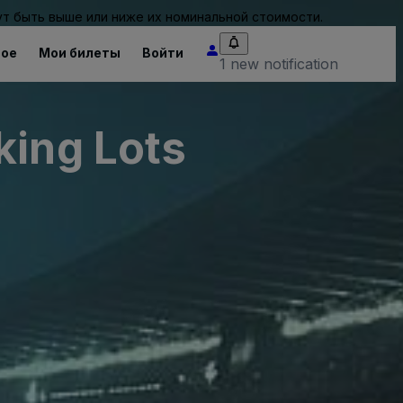
т быть выше или ниже их номинальной стоимости.
ное
Мои билеты
Войти
1 new notification
king Lots