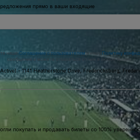
предложения прямо в ваши входящие
ете наше
Соглашение с пользователем
и нашу
Политику конфи
сообщения и можете отказаться от них в любое время.
Active)
-
1141 Heatherstone Drive, Fredericksburg, Frede
гли покупать и продавать билеты со 100% уверенно