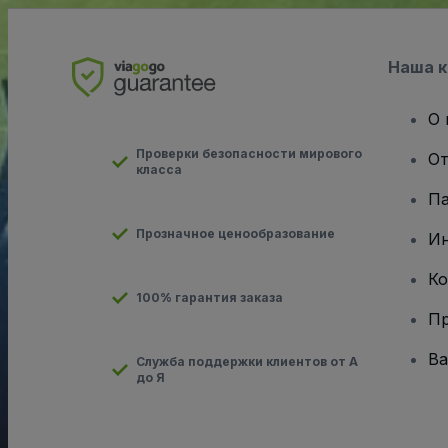
Наша 
О 
Проверки безопасности мирового
От
класса
Па
Прозначное ценообразование
И
Ко
100% гарантия заказа
Пр
Ва
Служба поддержки клиентов от А
до Я