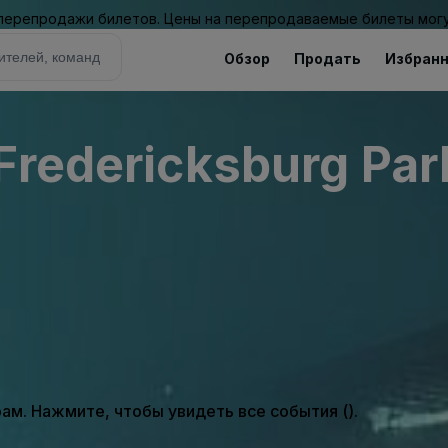
 перепродажи билетов. Цены на перепродаваемые билеты могу
Обзор
Продать
Избран
Fredericksburg Par
м. Нажмите, чтобы увидеть все события ().