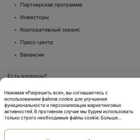
Партнерская программа
Инвесторы
Корпоративный сервис
Пресс-центр
Вакансии
Есть вопросы?
Центр помощи / Свяжитесь с нами
Нажимая «Разрешить все», вы соглашаетесь с
использованием файлов cookie для улучшения
функциональности и персонализации маркетинговых
активностей. В противном случае мы будем использовать
только строго необходимые файлы cookie. Больше
информации — в нашей
Политике в отношении файлов cookie
Авторские права © viagogo GmbH 2026
Сведения о компании
Использование данного веб-сайта означает принятие
Условий
и положений
, а также
Политики конфиденциальности
,