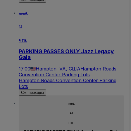
нояб.
12
чтв
PARKING PASSES ONLY Jazz Legacy
Gala
17:00
Hampton, VA, США
Hampton Roads
Convention Center Parking Lots
Hampton Roads Convention Center Parking
Lots
См. проходы
нояб.
13
птн