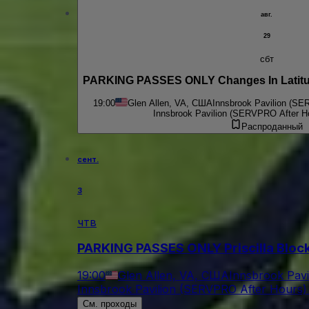
авг.
29
сбт
PARKING PASSES ONLY Changes In Latitude
19:00
Glen Allen, VA, США
Innsbrook Pavilion (SE
Innsbrook Pavilion (SERVPRO After Ho
Распроданный
сент.
3
чтв
PARKING PASSES ONLY Priscilla Bloc
19:00
Glen Allen, VA, США
Innsbrook Pavi
Innsbrook Pavilion (SERVPRO After Hours) 
См. проходы