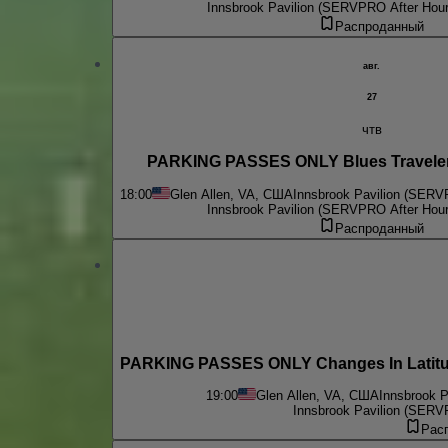
Innsbrook Pavilion (SERVPRO After Hour
Распроданный
авг.
27
чтв
PARKING PASSES ONLY Blues Traveler
18:00
Glen Allen, VA, США
Innsbrook Pavilion (SERV
Innsbrook Pavilion (SERVPRO After Hour
Распроданный
PARKING PASSES ONLY Changes In Latitude
19:00
Glen Allen, VA, США
Innsbrook P
Innsbrook Pavilion (SERV
Рас