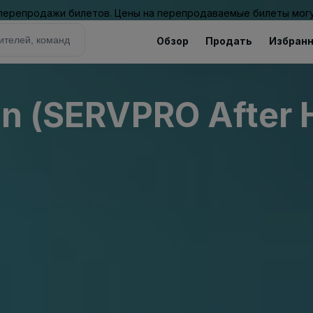
 перепродажи билетов. Цены на перепродаваемые билеты могу
Обзор
Продать
Избран
on (SERVPRO After 