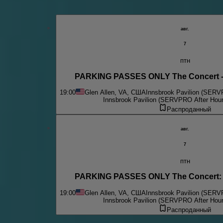
авг.
7
птн
PARKING PASSES ONLY The Concert - 
19:00
Glen Allen, VA, США
Innsbrook Pavilion (SERV
Innsbrook Pavilion (SERVPRO After Hour
Распроданный
авг.
7
птн
PARKING PASSES ONLY The Concert: 
19:00
Glen Allen, VA, США
Innsbrook Pavilion (SERV
Innsbrook Pavilion (SERVPRO After Hour
Распроданный