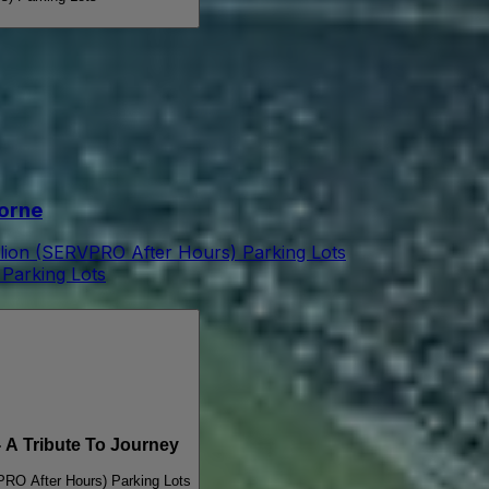
orne
lion (SERVPRO After Hours) Parking Lots
Parking Lots
A Tribute To Journey
PRO After Hours) Parking Lots