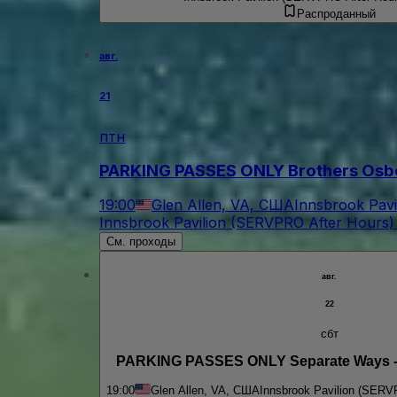
Распроданный
авг.
21
птн
PARKING PASSES ONLY Brothers Osb
19:00
Glen Allen, VA, США
Innsbrook Pavi
Innsbrook Pavilion (SERVPRO After Hours) 
См. проходы
авг.
22
сбт
PARKING PASSES ONLY Separate Ways - 
19:00
Glen Allen, VA, США
Innsbrook Pavilion (SERV