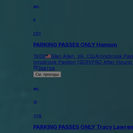
авг.
8
сбт
PARKING PASSES ONLY Hanson
19:00
Glen Allen, VA, США
Innsbrook Pavi
Innsbrook Pavilion (SERVPRO After Hours) 
Завтра
См. проходы
авг.
13
чтв
PARKING PASSES ONLY Tracy Lawre