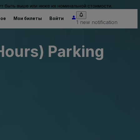
т быть выше или ниже их номинальной стоимости.
ное
Мои билеты
Войти
1 new notification
Hours) Parking