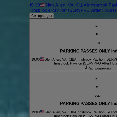
19:00
Glen Allen, VA, США
Innsbrook Pavi
Innsbrook Pavilion (SERVPRO After Hours) 
См. проходы
авг.
14
птн
PARKING PASSES ONLY Indi
19:00
Glen Allen, VA, США
Innsbrook Pavilion (SERV
Innsbrook Pavilion (SERVPRO After Hour
Распроданный
авг.
16
вск
PARKING PASSES ONLY Indi
19:00
Glen Allen, VA, США
Innsbrook Pavilion (SERV
Innsbrook Pavilion (SERVPRO After Hour