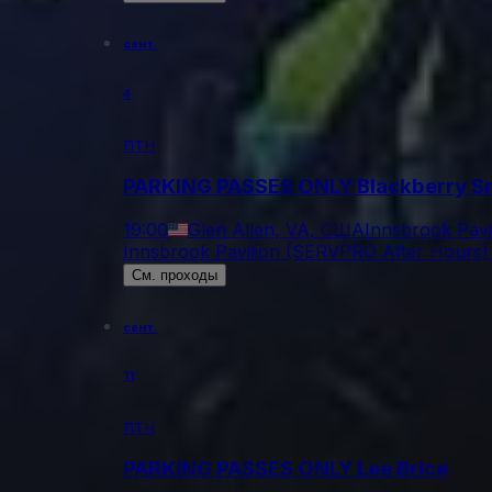
сент.
4
птн
PARKING PASSES ONLY Blackberry 
19:00
Glen Allen, VA, США
Innsbrook Pavi
Innsbrook Pavilion (SERVPRO After Hours) 
См. проходы
сент.
11
птн
PARKING PASSES ONLY Lee Brice