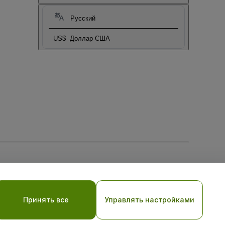
Русский
US$
Доллар США
тношении файлов cookie
, и
Политики конфиденциальности
Принять все
Управлять настройками