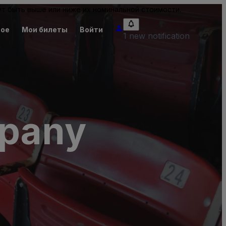
т быть выше или ниже их номинальной стоимости.
ное
Мои билеты
Войти
1 new notification
mpany