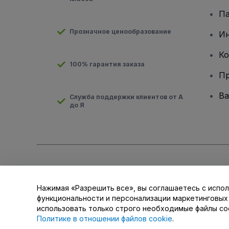
Па
Прозначное ценообразование
И
Ко
100% гарантия заказа
Пр
Ва
Служба поддержки клиентов от А
до Я
Авторские права © viagogo GmbH 2026
Сведения о компан
Использование данного веб-сайта означает принятие
Усло
для мобильных устройств
Нажимая «Разрешить все», вы соглашаетесь с испол
Не передавайте мою личную информацию третьим лицам/В
функциональности и персонализации маркетинговых
использовать только строго необходимые файлы co
Политике в отношении файлов cookie
.