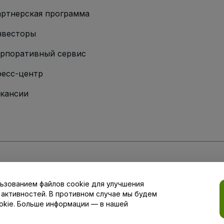
ртнерская программа
нвесторы
рпоративный сервис
есс-центр
кансии
ии
вий и положений
, а также
Политики конфиденциальности
,
Политики в о
ьзованием файлов cookie для улучшения
аши настройки конфиденциальности
 активностей. В противном случае мы будем
okie. Больше информации — в нашей