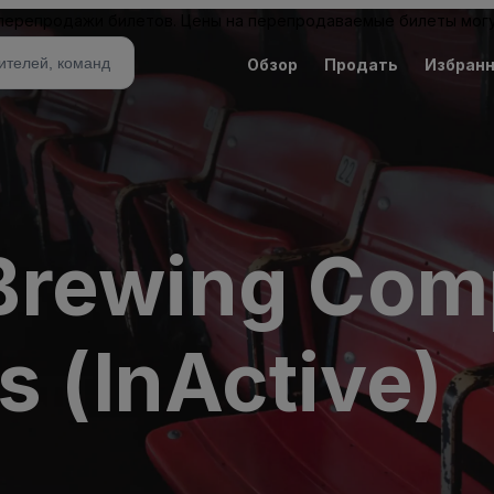
 перепродажи билетов. Цены на перепродаваемые билеты могу
Обзор
Продать
Избран
Brewing Co
s (InActive)